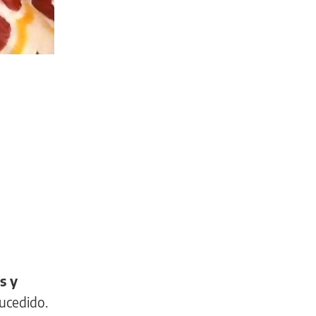
s y
ucedido.