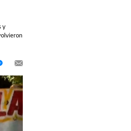
s y
volvieron