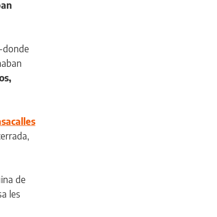
ban
-donde
haban
os,
sacalles
cerrada,
ina de
a les