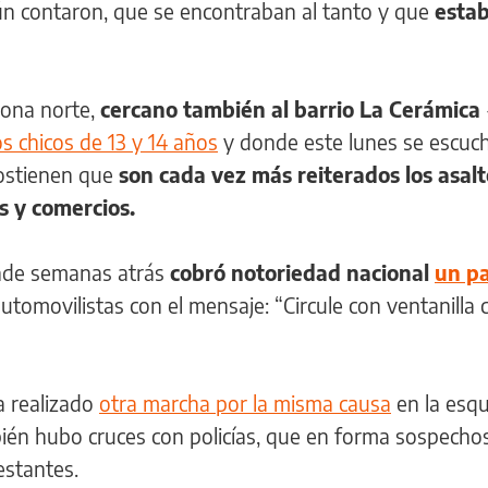
gún contaron, que se encontraban al tanto y que
esta
zona norte,
cercano también al barrio La Cerámica
s chicos de 13 y 14 años
y donde este lunes se escuc
sostienen que
son cada vez más reiterados los asalt
s y comercios.
onde semanas atrás
cobró notoriedad nacional
un pa
automovilistas con el mensaje: “Circule con ventanilla 
a realizado
otra marcha por la misma causa
en la esqu
én hubo cruces con policías, que en forma sospechos
estantes.