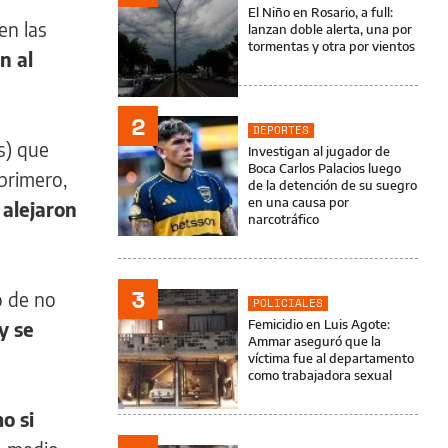
El Niño en Rosario, a full:
en las
lanzan doble alerta, una por
tormentas y otra por vientos
n al
2
DEPORTES
es) que
Investigan al jugador de
Boca Carlos Palacios luego
primero,
de la detención de su suegro
en una causa por
 alejaron
narcotráfico
3
o de no
POLICIALES
Femicidio en Luis Agote:
y se
Ammar aseguró que la
víctima fue al departamento
como trabajadora sexual
o si