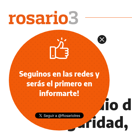
Seguinos en las redes y
serás el primero en
POLICIALES
informarte!
En medio d
seguridad,