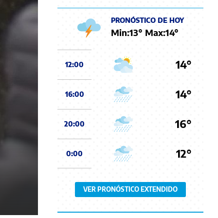
PRONÓSTICO DE HOY
Min:
13
° Max:
14
°
14°
12:00
14°
16:00
16°
20:00
12°
0:00
VER PRONÓSTICO EXTENDIDO