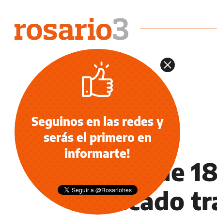
Seguinos en las redes y
serás el primero en
POLICIALES
informarte!
Joven de 1
delicado tr