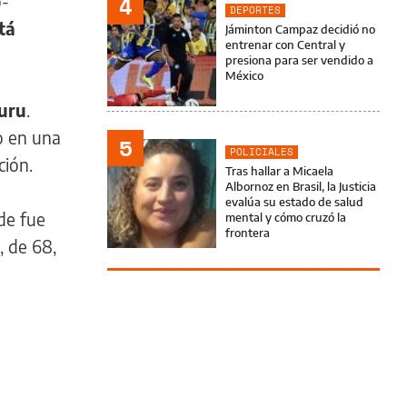
o-
4
DEPORTES
tá
Jáminton Campaz decidió no
entrenar con Central y
presiona para ser vendido a
México
buru
.
ro en una
5
POLICIALES
ción.
Tras hallar a Micaela
Albornoz en Brasil, la Justicia
evalúa su estado de salud
de fue
mental y cómo cruzó la
frontera
, de 68,