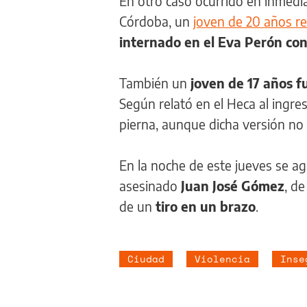
En otro caso ocurrido en inmedia
Córdoba, un
joven de 20 años re
internado en el Eva Perón co
También un
joven de 17 años f
Según relató en el Heca al ingresa
pierna, aunque dicha versión no 
En la noche de este jueves se a
asesinado
Juan José Gómez
, d
de un
tiro en un brazo
.
Ciudad
Violencia
Inse