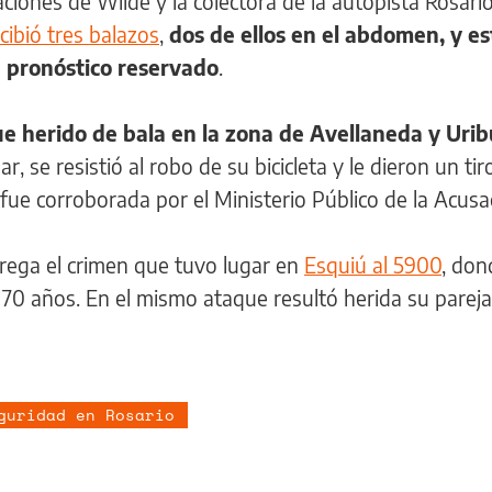
ciones de Wilde y la colectora de la autopista Rosari
cibió tres balazos
,
dos de ellos en el abdomen, y es
n pronóstico reservado
.
ue herido de bala en la zona de Avellaneda y Uri
r, se resistió al robo de su bicicleta y le dieron un ti
fue corroborada por el Ministerio Público de la Acusa
grega el crimen que tuvo lugar en
Esquiú al 5900
, don
e 70 años. En el mismo ataque resultó herida su pareja
guridad en Rosario