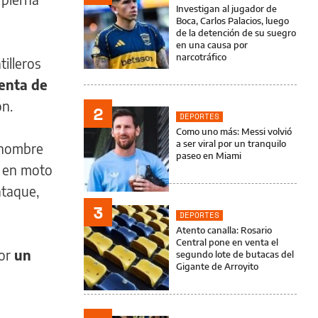
Investigan al jugador de
Boca, Carlos Palacios, luego
de la detención de su suegro
en una causa por
narcotráfico
illeros
venta de
ón.
2
DEPORTES
Como uno más: Messi volvió
a ser viral por un tranquilo
n hombre
paseo en Miami
n en moto
ataque,
3
DEPORTES
Atento canalla: Rosario
Central pone en venta el
por
un
segundo lote de butacas del
Gigante de Arroyito