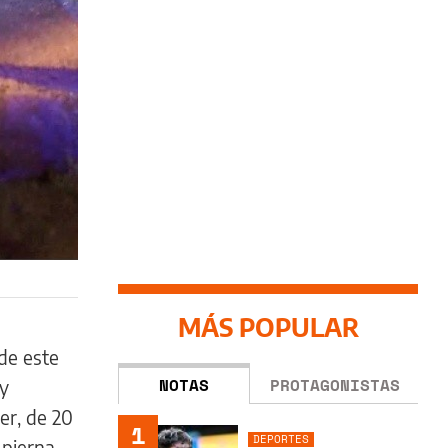
MÁS POPULAR
de este
NOTAS
PROTAGONISTAS
y
er, de 20
1
DEPORTES
 pierna