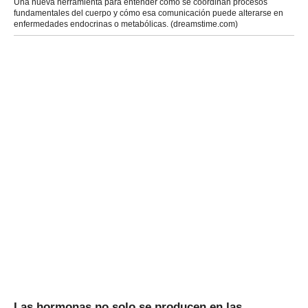
Una nueva herramienta para entender cómo se coordinan procesos
fundamentales del cuerpo y cómo esa comunicación puede alterarse en
enfermedades endocrinas o metabólicas. (dreamstime.com)
Las hormonas no solo se producen en las