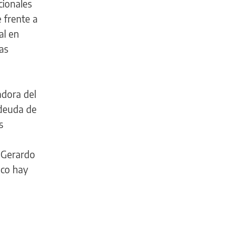
cionales
e frente a
al en
ras
adora del
 deuda de
s
l Gerardo
oco hay