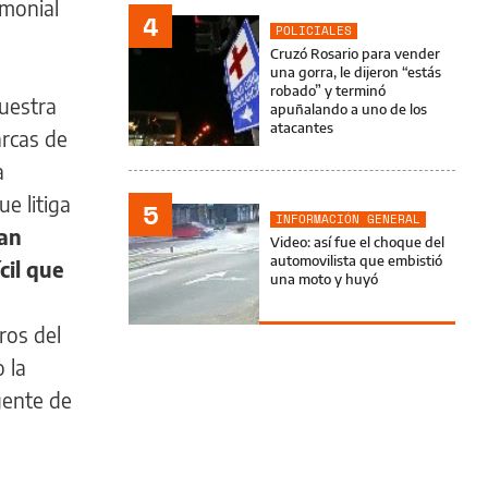
imonial
4
POLICIALES
Cruzó Rosario para vender
una gorra, le dijeron “estás
robado” y terminó
Muestra
apuñalando a uno de los
atacantes
arcas de
a
e litiga
5
INFORMACIÓN GENERAL
ran
Video: así fue el choque del
automovilista que embistió
cil que
una moto y huyó
ros del
 la
gente de