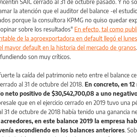
Vicentin SAIC cerrado al 31 de octubre pasado. Y no so
amar la atención que el auditor del balance -el estudi
ados porque la consultora KPMG no quiso quedar ex
 opinar sobre los resultados"
En efecto, tal como publ
ontable de la agroexportadora en default llegó el lune
el mayor default en la historia del mercado de granos
ifundiendo son muy críticos.
uerte la caída del patrimonio neto entre el balance ce
cerrado al 31 de octubre del 2018.
En concreto, en 12
o neto positivo de $30,542,700,08 a uno negativ
esale que en el ejercicio cerrado en 2019 tuvo una p
al 31 de octubre de 2018 había tenido una ganancia n
 acreedores, en este balance 2019 la empresa hab
venía escondiendo en los balances anteriores
. So