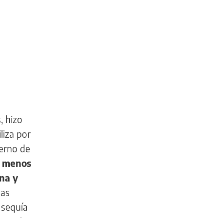
, hizo
liza por
ierno de
n, menos
na y
las
 sequía