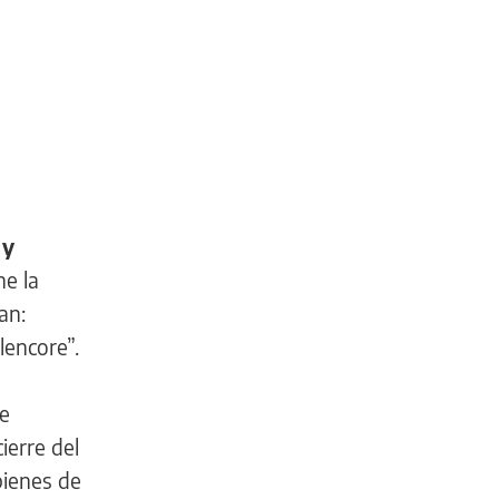
 y
e la
an:
lencore”.
se
ierre del
bienes de