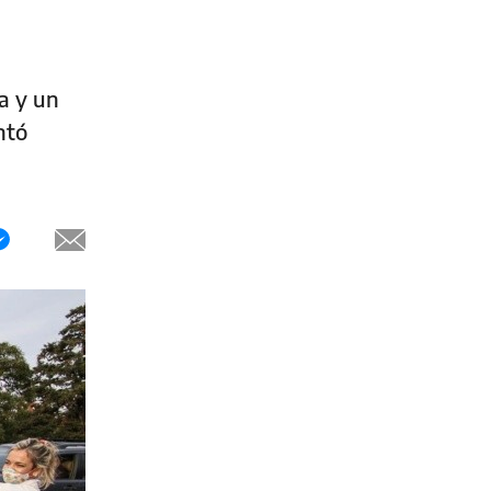
a y un
ntó