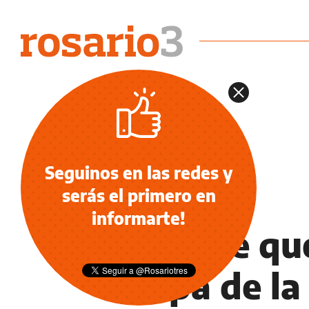
Seguinos en las redes y
serás el primero en
ECONOMÍA NEGOCIOS AGRO
informarte!
"Parece que
culpa de la 