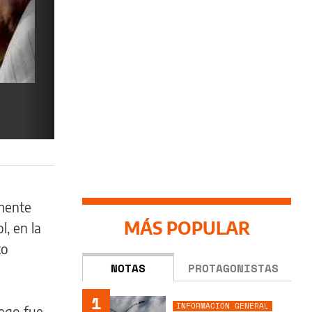
lmente
MÁS POPULAR
, en la
to
NOTAS
PROTAGONISTAS
1
INFORMACIÓN GENERAL
uego fue