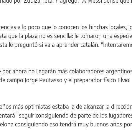
mado por Zubizarreta. Y agregó: "A Messi pensé que l
encias a lo poco que lo conocen los hinchas locales, l
Tata que la plaza no es sencilla: le tomaron una especi
ta le preguntó si va a aprender catalán. “Intentarem
ue por ahora no llegarán más colaboradores argentino
 de campo Jorge Pautasso y el preparador físico Elvio
eños más optimistas estaba la de alcanzar la dirección
entará “seguir consiguiendo de parte de los jugadores
celona consiguiendo eso tendrá muy buenos años po