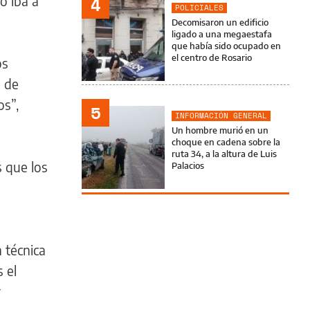
o iba a
4
POLICIALES
Decomisaron un edificio
ligado a una megaestafa
que había sido ocupado en
el centro de Rosario
os
e de
os”,
5
INFORMACIÓN GENERAL
Un hombre murió en un
choque en cadena sobre la
ruta 34, a la altura de Luis
s que los
Palacios
 técnica
 el
r