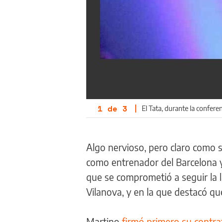
1
de
3
|
El Tata, durante la confere
Algo nervioso, pero claro como 
como entrenador del Barcelona y
que se comprometió a seguir la l
Vilanova, y en la que destacó qu
Martino
firmó primero su contr