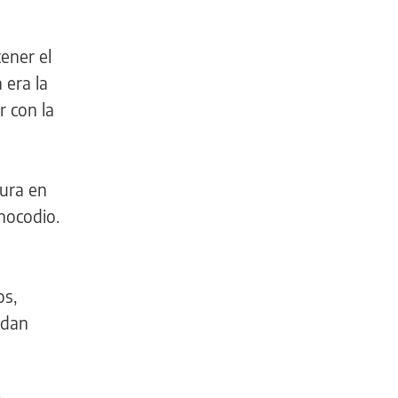
ener el
 era la
r con la
gura en
nocodio.
os,
edan