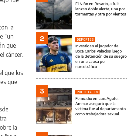
El Niño en Rosario, a full:
lanzan doble alerta, una por
tormentas y otra por vientos
con la
le “un
2
DEPORTES
lán que
Investigan al jugador de
Boca Carlos Palacios luego
el cáncer.
de la detención de su suegro
en una causa por
narcotráfico
el que los
les que
3
POLICIALES
Femicidio en Luis Agote:
Ammar aseguró que la
esde
víctima fue al departamento
como trabajadora sexual
tra
obre la