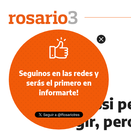
Seguinos en las redes y
serás el primero en
NOTICIAS
informarte!
"A Messi pe
dirigir, pe