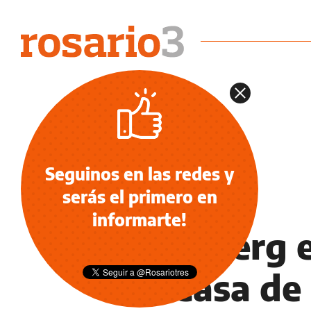
Seguinos en las redes y
serás el primero en
NOTICIAS
informarte!
Blumberg e
en Casa de