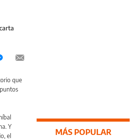
carta
torio que
e puntos
níbal
na. Y
MÁS POPULAR
o, el