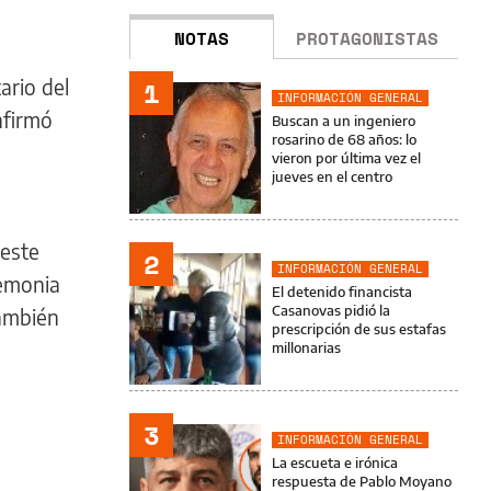
NOTAS
PROTAGONISTAS
ario del
1
INFORMACIÓN GENERAL
nfirmó
Buscan a un ingeniero
rosarino de 68 años: lo
vieron por última vez el
jueves en el centro
 este
2
INFORMACIÓN GENERAL
remonia
El detenido financista
Casanovas pidió la
también
prescripción de sus estafas
millonarias
3
INFORMACIÓN GENERAL
La escueta e irónica
respuesta de Pablo Moyano