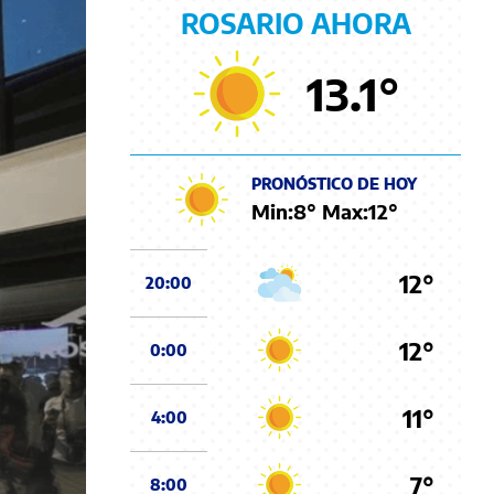
ROSARIO AHORA
13.1
°
PRONÓSTICO DE HOY
Min:
8
° Max:
12
°
12°
20:00
12°
0:00
11°
4:00
7°
8:00