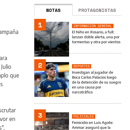
NOTAS
PROTAGONISTAS
1
INFORMACIÓN GENERAL
 campaña
El Niño en Rosario, a full:
lanzan doble alerta, una por
tormentas y otra por vientos
para
2
Julio
DEPORTES
Investigan al jugador de
mplo que
Boca Carlos Palacios luego
de la detención de su suegro
os
en una causa por
narcotráfico
scrutar
3
POLICIALES
avor en
Femicidio en Luis Agote:
",
Ammar aseguró que la