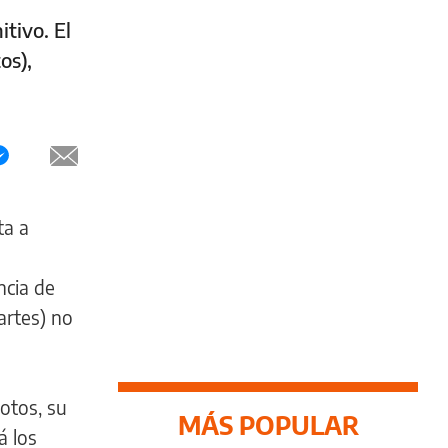
tivo. El
os),
ta a
ncia de
artes) no
votos, su
MÁS POPULAR
á los