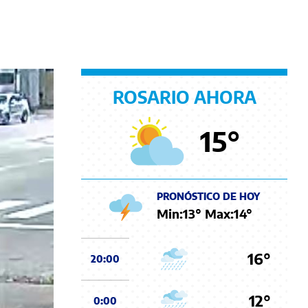
ROSARIO AHORA
15
°
PRONÓSTICO DE HOY
Min:
13
° Max:
14
°
16°
20:00
12°
0:00