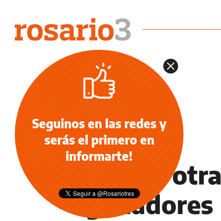
Seguinos en las redes y
serás el primero en
NOTICIAS
informarte!
Chaco, otra
ganadores