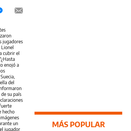
tes
nzaron
os jugadores
 Lionel
 cubrir el
 "¿Hasta
to enojó a
mos
 Suecia,
ella del
 informaron
 de su país
eclaraciones
fuerte
se hecho
ó imágenes
MÁS POPULAR
urante un
el jugador