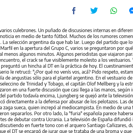
 varios culebrones. Un puñado de discusiones internas en diferen
 noticia en medio de tanto fútbol. Muchos de los rumores come
. La selección argentina da que hab lar. Luego del partido que l
 Marfil en la apertura del Grupo C, varios se preguntaron por qué
 al menos algunos minutos. Algunos periodistas que viajaron para
encuentro, el crack se fue visiblemente molesto a los vestuarios.
e preguntó un hincha al DT en la práctica de hoy. El cuestinamien
erio le retrucó: "¿Por qué no venís vos, acá? Pido respeto, esta
a de angustias sólo para el plantel argentino. En el vestuario de
seleccino de Trinidad y Tobago, el capitán Olof Mellberg y la estr
uzaron en una fuerte discusión que casi llega a las manos, según
del partido todavía encima, Ljungberg se quejó ante la televisión
có directamente a la defensa por abusar de los pelotazos. Las d
 la zaga sueca, quien increpó al mediocampista. En medio de una 
ron separarlos. Por otro lado, la "furia" española parece haber
antes de debutar contra Ucrania. La televisión de España difundi
 discutiendo en fuerte tono con el arquero Santiago Cañizares, d
e el DT se encargó de jurar que se trataba de una broma y que 