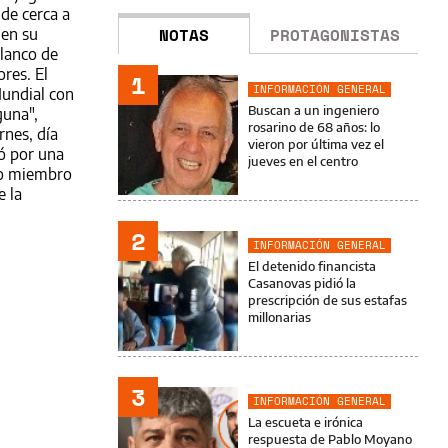
de cerca a
NOTAS
PROTAGONISTAS
 en su
blanco de
res. El
1
INFORMACIÓN GENERAL
Mundial con
Buscan a un ingeniero
guna",
rosarino de 68 años: lo
rnes, día
vieron por última vez el
ó por una
jueves en el centro
tro miembro
e la
2
INFORMACIÓN GENERAL
El detenido financista
Casanovas pidió la
prescripción de sus estafas
millonarias
3
INFORMACIÓN GENERAL
La escueta e irónica
respuesta de Pablo Moyano