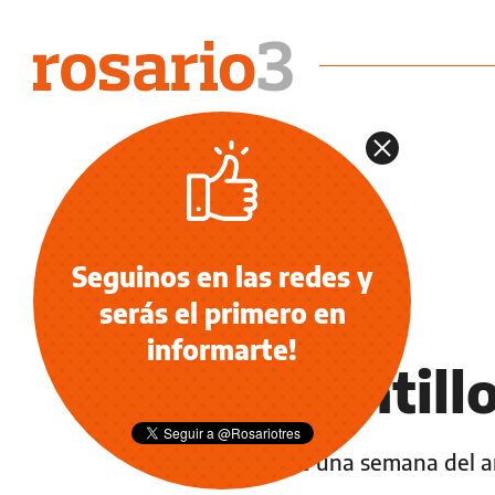
Seguinos en las redes y
serás el primero en
NOTICIAS
informarte!
Conventill
A menos de una semana del arr