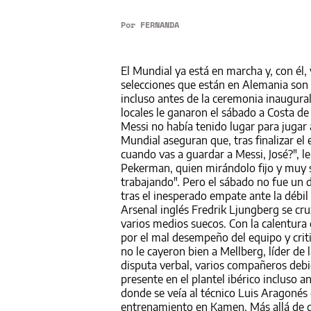
Por
FERNANDA
El Mundial ya está en marcha y, con él,
selecciones que están en Alemania son
incluso antes de la ceremonia inaugural
locales le ganaron el sábado a Costa de
Messi no había tenido lugar para jugar
Mundial aseguran que, tras finalizar el 
cuando vas a guardar a Messi, José?", l
Pekerman, quien mirándolo fijo y muy s
trabajando". Pero el sábado no fue un dí
tras el inesperado empate ante la débil 
Arsenal inglés Fredrik Ljungberg se cr
varios medios suecos. Con la calentura 
por el mal desempeño del equipo y criti
no le cayeron bien a Mellberg, líder de
disputa verbal, varios compañeros debie
presente en el plantel ibérico incluso 
donde se veía al técnico Luis Aragonés
entrenamiento en Kamen. Más allá de qu