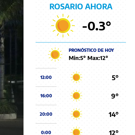
ROSARIO AHORA
-0.3
°
PRONÓSTICO DE HOY
Min:
5
° Max:
12
°
5°
12:00
9°
16:00
14°
20:00
12°
0:00