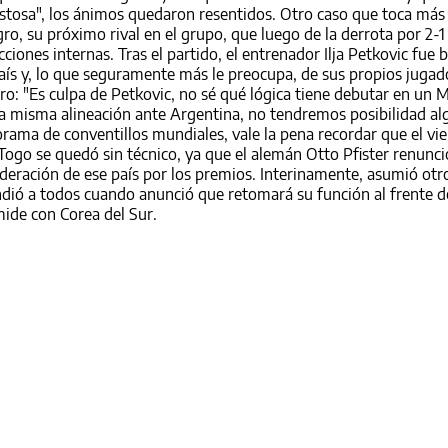
istosa", los ánimos quedaron resentidos. Otro caso que toca más 
ro, su próximo rival en el grupo, que luego de la derrota por 2-1
iones internas. Tras el partido, el entrenador Ilja Petkovic fue 
país y, lo que seguramente más le preocupa, de sus propios jugado
: "Es culpa de Petkovic, no sé qué lógica tiene debutar en un 
a misma alineación ante Argentina, no tendremos posibilidad al
rama de conventillos mundiales, vale la pena recordar que el vie
ogo se quedó sin técnico, ya que el alemán Otto Pfister renunci
Federación de ese país por los premios. Interinamente, asumió o
ndió a todos cuando anunció que retomará su función al frente d
mide con Corea del Sur.