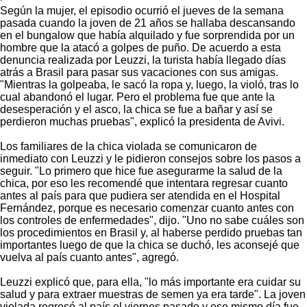
Según la mujer, el episodio ocurrió el jueves de la semana
pasada cuando la joven de 21 años se hallaba descansando
en el bungalow que había alquilado y fue sorprendida por un
hombre que la atacó a golpes de puño. De acuerdo a esta
denuncia realizada por Leuzzi, la turista había llegado días
atrás a Brasil para pasar sus vacaciones con sus amigas.
"Mientras la golpeaba, le sacó la ropa y, luego, la violó, tras lo
cual abandonó el lugar. Pero el problema fue que ante la
desesperación y el asco, la chica se fue a bañar y así se
perdieron muchas pruebas", explicó la presidenta de Avivi.
Los familiares de la chica violada se comunicaron de
inmediato con Leuzzi y le pidieron consejos sobre los pasos a
seguir. "Lo primero que hice fue asegurarme la salud de la
chica, por eso les recomendé que intentara regresar cuanto
antes al país para que pudiera ser atendida en el Hospital
Fernández, porque es necesario comenzar cuanto antes con
los controles de enfermedades", dijo. "Uno no sabe cuáles son
los procedimientos en Brasil y, al haberse perdido pruebas tan
importantes luego de que la chica se duchó, les aconsejé que
vuelva al país cuanto antes", agregó.
Leuzzi explicó que, para ella, "lo más importante era cuidar su
salud y para extraer muestras de semen ya era tarde". La joven
violada regresó al país el viernes pasado y ese mismo día fue