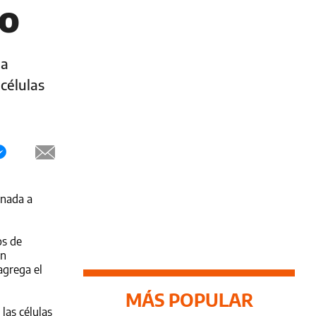
ro
la
células
inada a
os de
en
agrega el
MÁS POPULAR
las células