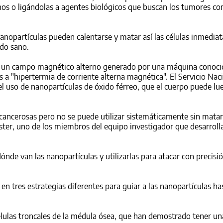
nos o ligándolas a agentes biológicos que buscan los tumores co
nanopartículas pueden calentarse y matar así las células inmedi
ido sano.
e un campo magnético alterno generado por una máquina conocid
 a "hipertermia de corriente alterna magnética". El Servicio Nac
l uso de nanopartículas de óxido férreo, que el cuerpo puede lu
 cancerosas pero no se puede utilizar sistemáticamente sin matar
ester, uno de los miembros del equipo investigador que desarroll
de van las nanopartículas y utilizarlas para atacar con precisió
 en tres estrategias diferentes para guiar a las nanopartículas ha
células troncales de la médula ósea, que han demostrado tener un