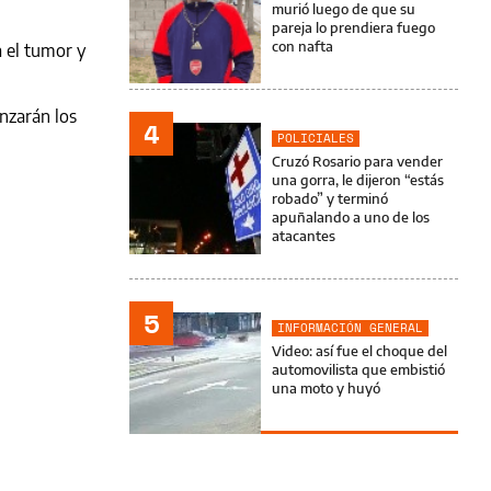
murió luego de que su
pareja lo prendiera fuego
con nafta
a el tumor y
enzarán los
4
POLICIALES
Cruzó Rosario para vender
una gorra, le dijeron “estás
robado” y terminó
apuñalando a uno de los
atacantes
5
INFORMACIÓN GENERAL
Video: así fue el choque del
automovilista que embistió
una moto y huyó