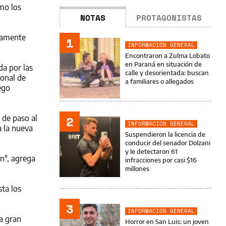
mo los
NOTAS
PROTAGONISTAS
atamente
1
INFORMACIÓN GENERAL
Encontraron a Zulma Lobato
en Paraná en situación de
a por las
calle y desorientada: buscan
ional de
a familiares o allegados
ego
2
 de paso al
INFORMACIÓN GENERAL
a la nueva
Suspendieron la licencia de
conducir del senador Dolzani
y le detectaron 61
n", agrega
infracciones por casi $16
millones
sta los
3
INFORMACIÓN GENERAL
a gran
Horror en San Luis: un joven