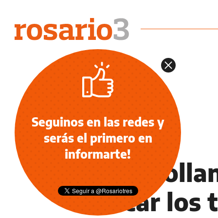
Seguinos en las redes y
serás el primero en
NOTICIAS
informarte!
Desarrolla
atacar los