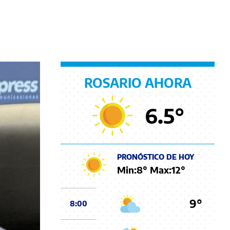
ROSARIO AHORA
6.5
°
PRONÓSTICO DE HOY
Min:
8
° Max:
12
°
9°
8:00