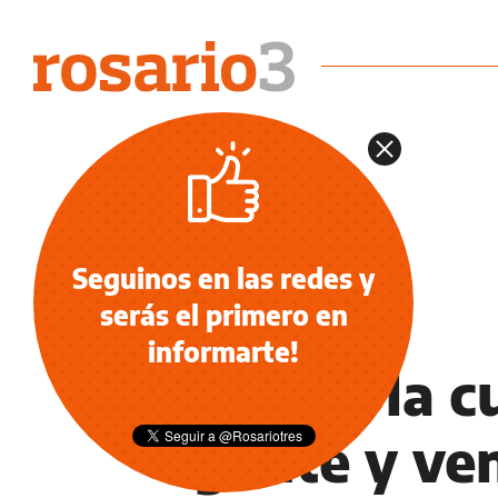
Seguinos en las redes y
serás el primero en
NOTICIAS
informarte!
Échale la c
gente y ve