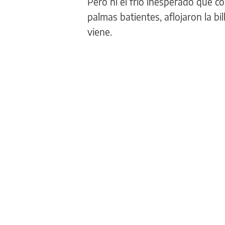
Pero ni el frío inesperado que 
palmas batientes, aflojaron la bi
viene.