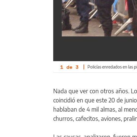
1
de
3
|
Policías enredados en las p
Nada que ver con otros años. L
coincidió en que este 20 de juni
hablaban de 4 mil almas, al meno
churros, cafecitos, aviones, pra
Las causas, analizaron, fueron m