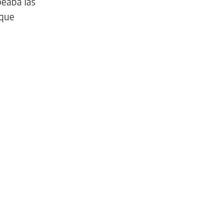
peaba las
 que