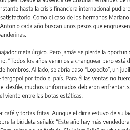
constante hasta la crisis financiera internacional pudier
satisfactorio. Como el caso de los hermanos Mariano
o Antonio cada año buscan unos pesos que engruesen
banderines.
bajador metalúrgico. Pero jamás se pierde la oportun
rio. “Todos los años venimos a changuear pero está 
e hombros. Al lado, se abría paso “Lopecito”, un jubi
tergopol por todo el país. Para él las ventas no fuer
l desfile, muchos uniformados debieron enfrentar, si
l viento entre las botas estáticas.
r café y tortas fritas. Aunque el clima estuvo de su la
obre la bicicleta señaló: “Este año hay más vendedor