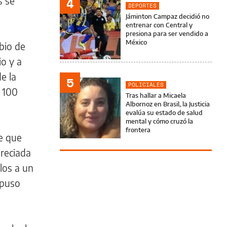
s se
4
DEPORTES
Jáminton Campaz decidió no
entrenar con Central y
presiona para ser vendido a
México
bio de
io y a
e la
5
POLICIALES
 100
Tras hallar a Micaela
Albornoz en Brasil, la Justicia
evalúa su estado de salud
mental y cómo cruzó la
frontera
de que
preciada
llos a un
 puso