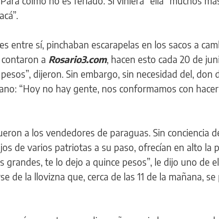
 Para colmo no es feriado. Si viniera “ella” muchos má
acá”.
es entre sí, pinchaban escarapelas en los sacos a cam
 contaron a
Rosario3.com
, hacen esto cada 20 de jun
esos”, dijeron. Sin embargo, sin necesidad del, don d
ano: “Hoy no hay gente, nos conformamos con hacer
fueron a los vendedores de paraguas. Sin conciencia 
os de varios patriotas a su paso, ofrecían en alto la 
s grandes, te lo dejo a quince pesos”, le dijo uno de e
 de la llovizna que, cerca de las 11 de la mañana, se