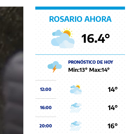
ROSARIO AHORA
16.4
°
PRONÓSTICO DE HOY
Min:
13
° Max:
14
°
14°
12:00
14°
16:00
16°
20:00