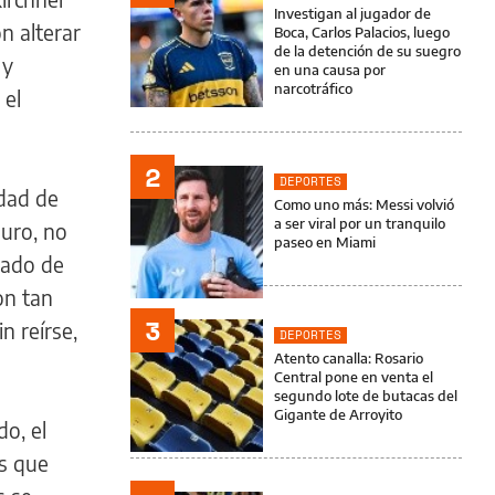
Investigan al jugador de
on alterar
Boca, Carlos Palacios, luego
de la detención de su suegro
 y
en una causa por
narcotráfico
 el
2
DEPORTES
idad de
Como uno más: Messi volvió
a ser viral por un tranquilo
duro, no
paseo en Miami
lado de
on tan
3
n reírse,
DEPORTES
Atento canalla: Rosario
Central pone en venta el
segundo lote de butacas del
Gigante de Arroyito
do, el
es que