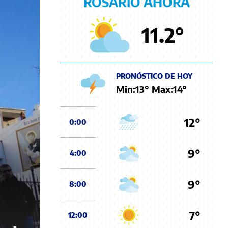
ROSARIO AHORA
11.2
°
PRONÓSTICO DE HOY
Min:
13
° Max:
14
°
12°
0:00
9°
4:00
9°
8:00
7°
12:00