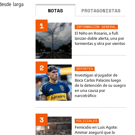
desde larga
NOTAS
PROTAGONISTAS
1
INFORMACIÓN GENERAL
El Niño en Rosario, a full:
lanzan doble alerta, una por
tormentas y otra por vientos
2
DEPORTES
Investigan al jugador de
Boca Carlos Palacios luego
de la detención de su suegro
en una causa por
narcotráfico
3
POLICIALES
Femicidio en Luis Agote:
Ammar aseguró que la