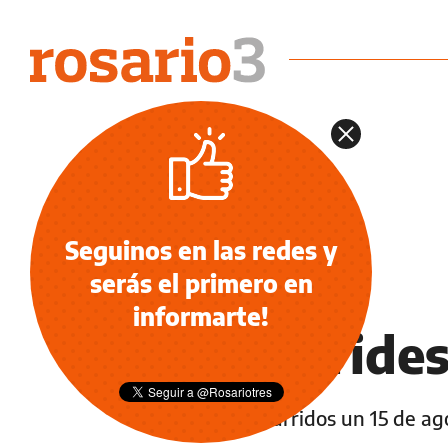
Seguinos en las redes y
serás el primero en
NOTICIAS
informarte!
Efemérides
Sucesos ocurridos un 15 de a