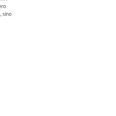
ero
, sino