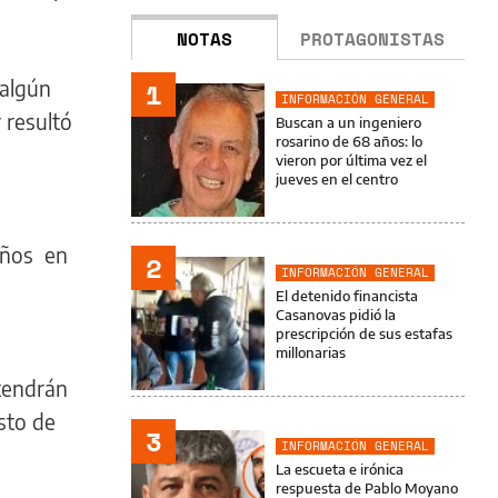
NOTAS
PROTAGONISTAS
 algún
1
INFORMACIÓN GENERAL
 resultó
Buscan a un ingeniero
rosarino de 68 años: lo
vieron por última vez el
jueves en el centro
daños en
2
INFORMACIÓN GENERAL
El detenido financista
Casanovas pidió la
prescripción de sus estafas
millonarias
 tendrán
sto de
3
INFORMACIÓN GENERAL
La escueta e irónica
respuesta de Pablo Moyano