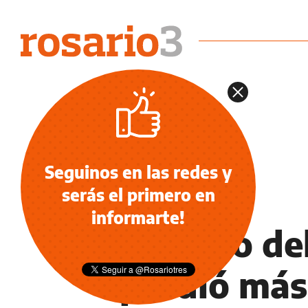
Seguinos en las redes y
serás el primero en
NOTICIAS
informarte!
El costo de
perdió más