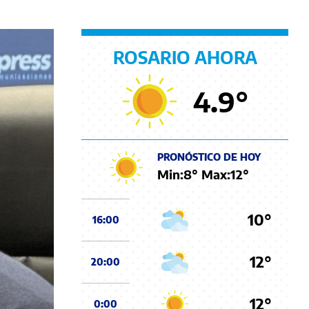
ROSARIO AHORA
4.9
°
PRONÓSTICO DE HOY
Min:
8
° Max:
12
°
10°
16:00
12°
20:00
12°
0:00