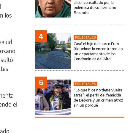
al ser consultado por la
l
polémica de su hermano
Facundo
n los
4
POLICIALES
salud
Cayó el hijo del narco Fran
Riquelme: lo encontraron en
Rosario
un departamento de los
esultó
Condominios del Alto
ntes
5
POLICIALES
“Lo que hice no tiene vuelta
rmenta
atrás”: el perfil del femicida
de Débora y un crimen atroz
endo el
sin un porqué
tado