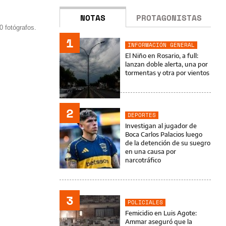
NOTAS
PROTAGONISTAS
0 fotógrafos.
1
INFORMACIÓN GENERAL
El Niño en Rosario, a full:
lanzan doble alerta, una por
tormentas y otra por vientos
2
DEPORTES
Investigan al jugador de
Boca Carlos Palacios luego
de la detención de su suegro
en una causa por
narcotráfico
3
POLICIALES
Femicidio en Luis Agote:
Ammar aseguró que la