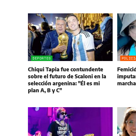
DEPORTES
POLICI
Chiqui Tapia fue contundente
Femici
sobre el futuro de Scaloni en la
imputan
selección argenina: "Él es mi
marchar
plan A, B y C"