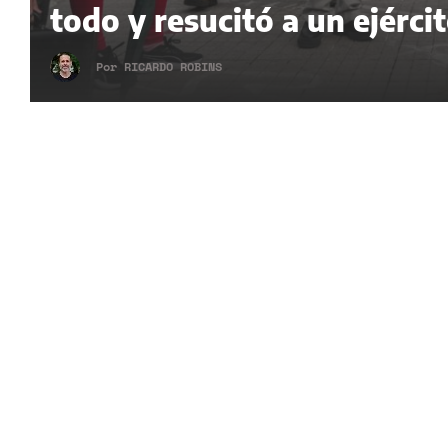
todo y resucitó a un ejérci
Por
RICARDO ROBINS