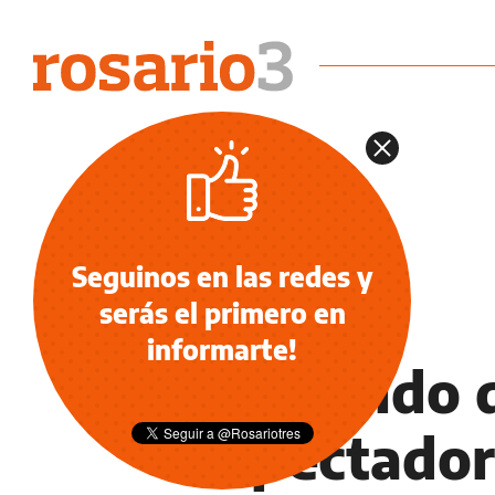
Seguinos en las redes y
serás el primero en
NOTICIAS
informarte!
El partido 
espectador