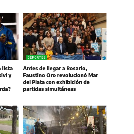
DEPORTES
 lista
Antes de llegar a Rosario,
ivi y
Faustino Oro revolucionó Mar
del Plata con exhibición de
arda?
partidas simultáneas