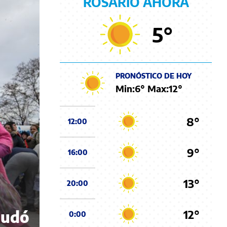
ROSARIO AHORA
5
°
PRONÓSTICO DE HOY
Min:
6
° Max:
12
°
8°
12:00
9°
16:00
13°
20:00
12°
nudó
0:00