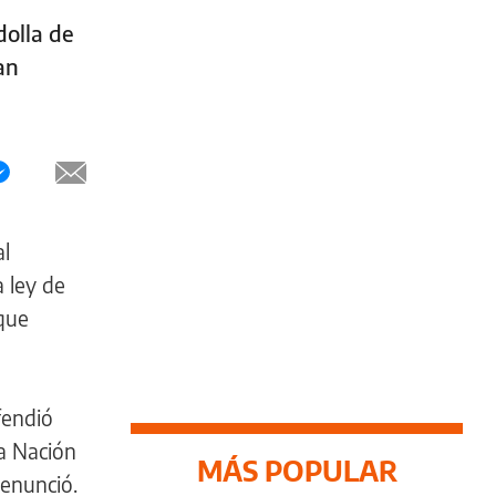
dolla de
an
al
a ley de
 que
fendió
a Nación
MÁS POPULAR
denunció.