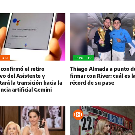
OGÍA
DEPORTES
confirmó el retiro
Thiago Almada a punto d
ivo del Asistente y
firmar con River: cuál es la
ará la transición hacia la
récord de su pase
encia artificial Gemini