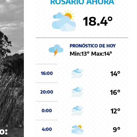
ROSARIO AHORA
18.4
°
PRONÓSTICO DE HOY
Min:
13
° Max:
14
°
14°
16:00
16°
20:00
12°
0:00
9°
o:
4:00