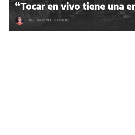
“Tocar en vivo tiene una e
Por
MARICEL BARGERI