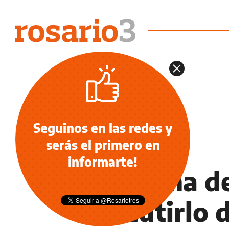
Seguinos en las redes y
serás el primero en
NOTICIAS
informarte!
“El tema de
discutirlo