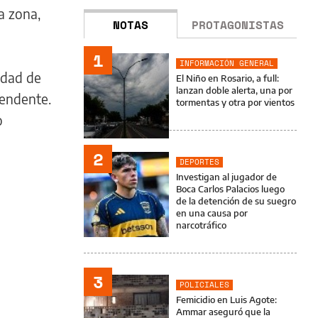
a zona,
NOTAS
PROTAGONISTAS
1
INFORMACIÓN GENERAL
idad de
El Niño en Rosario, a full:
lanzan doble alerta, una por
tendente.
tormentas y otra por vientos
o
2
DEPORTES
Investigan al jugador de
Boca Carlos Palacios luego
de la detención de su suegro
en una causa por
narcotráfico
3
POLICIALES
Femicidio en Luis Agote:
Ammar aseguró que la