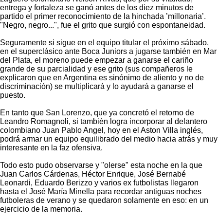
entrega y fortaleza se ganó antes de los diez minutos de
partido el primer reconocimiento de la hinchada ’millonaria’.
"Negro, negro...", fue el grito que surgió con espontaneidad.
Seguramente si sigue en el equipo titular el próximo sábado,
en el superclásico ante Boca Juniors a jugarse también en Mar
del Plata, el moreno puede empezar a ganarse el cariño
grande de su parcialidad y ese grito (sus compañeros le
explicaron que en Argentina es sinónimo de aliento y no de
discriminación) se multiplicará y lo ayudará a ganarse el
puesto.
En tanto que San Lorenzo, que ya concretó el retorno de
Leandro Romagnoli, si también logra incorporar al delantero
colombiano Juan Pablo Angel, hoy en el Aston Villa inglés,
podrá armar un equipo equilibrado del medio hacia atrás y muy
interesante en la faz ofensiva.
Todo esto pudo observarse y "olerse" esta noche en la que
Juan Carlos Cárdenas, Héctor Enrique, José Bernabé
Leonardi, Eduardo Berizzo y varios ex futbolistas llegaron
hasta el José María Minella para recordar antiguas noches
futboleras de verano y se quedaron solamente en eso: en un
ejercicio de la memoria.