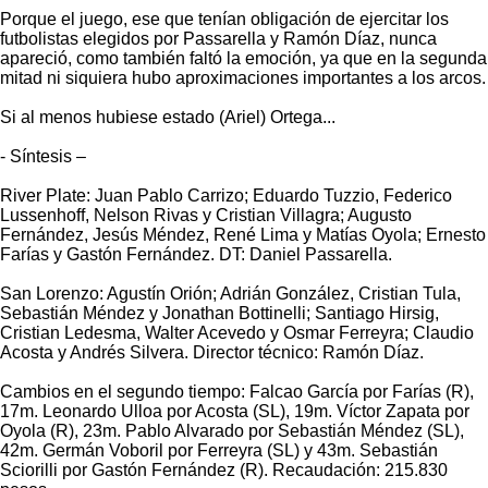
Porque el juego, ese que tenían obligación de ejercitar los
futbolistas elegidos por Passarella y Ramón Díaz, nunca
apareció, como también faltó la emoción, ya que en la segunda
mitad ni siquiera hubo aproximaciones importantes a los arcos.
Si al menos hubiese estado (Ariel) Ortega...
- Síntesis –
River Plate: Juan Pablo Carrizo; Eduardo Tuzzio, Federico
Lussenhoff, Nelson Rivas y Cristian Villagra; Augusto
Fernández, Jesús Méndez, René Lima y Matías Oyola; Ernesto
Farías y Gastón Fernández. DT: Daniel Passarella.
San Lorenzo: Agustín Orión; Adrián González, Cristian Tula,
Sebastián Méndez y Jonathan Bottinelli; Santiago Hirsig,
Cristian Ledesma, Walter Acevedo y Osmar Ferreyra; Claudio
Acosta y Andrés Silvera. Director técnico: Ramón Díaz.
Cambios en el segundo tiempo: Falcao García por Farías (R),
17m. Leonardo Ulloa por Acosta (SL), 19m. Víctor Zapata por
Oyola (R), 23m. Pablo Alvarado por Sebastián Méndez (SL),
42m. Germán Voboril por Ferreyra (SL) y 43m. Sebastián
Sciorilli por Gastón Fernández (R). Recaudación: 215.830