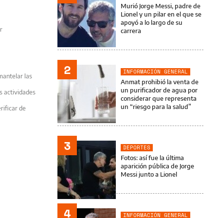
Murió Jorge Messi, padre de
Lionel y un pilar en el que se
apoyó a lo largo de su
r
carrera
2
INFORMACIÓN GENERAL
mantelar las
Anmat prohibió la venta de
un purificador de agua por
s actividades
considerar que representa
un “riesgo para la salud”
rificar de
3
DEPORTES
Fotos: así fue la última
aparición pública de Jorge
Messi junto a Lionel
4
INFORMACIÓN GENERAL