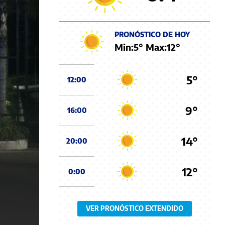
PRONÓSTICO DE HOY
Min:
5
° Max:
12
°
5°
12:00
9°
16:00
14°
20:00
12°
0:00
VER PRONÓSTICO EXTENDIDO