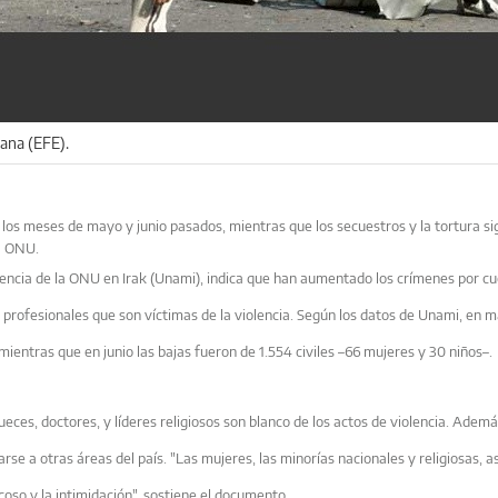
ana (EFE).
 los meses de mayo y junio pasados, mientras que los secuestros y la tortura s
la ONU.
encia de la ONU en Irak (Unami), indica que han aumentado los crímenes por c
e profesionales que son víctimas de la violencia. Según los datos de Unami, en
 mientras que en junio las bajas fueron de 1.554 civiles –66 mujeres y 30 niños–.
eces, doctores, y líderes religiosos son blanco de los actos de violencia. Ademá
arse a otras áreas del país. "Las mujeres, las minorías nacionales y religiosas, a
coso y la intimidación", sostiene el documento.