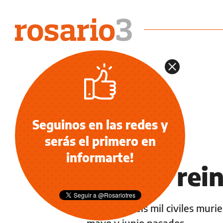
Seguinos en las redes y
serás el primero en
NOTICIAS
informarte!
Irak, el re
Al menos seis mil civiles mur
mayo y junio pasados