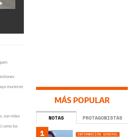
iguen
uestiones
 mayo murieron
MÁS POPULAR
s, son miles
NOTAS
PROTAGONISTAS
sí como los
1
INFORMACIÓN GENERAL