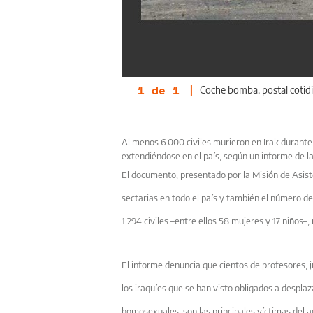
1
de
1
|
Coche bomba, postal cotidi
Al menos 6.000 civiles murieron en Irak durante
extendiéndose en el país, según un informe de 
El documento, presentado por la Misión de Asist
sectarias en todo el país y también el número d
1.294 civiles –entre ellos 58 mujeres y 17 niños–,
El informe denuncia que cientos de profesores, ju
los iraquíes que se han visto obligados a desplaz
homosexuales, son las principales víctimas del a