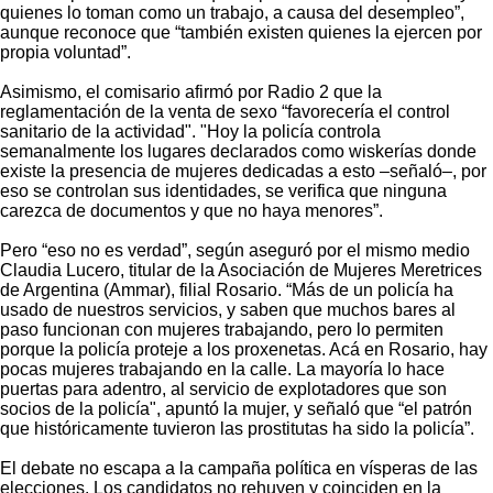
quienes lo toman como un trabajo, a causa del desempleo”,
aunque reconoce que “también existen quienes la ejercen por
propia voluntad”.
Asimismo, el comisario afirmó por Radio 2 que la
reglamentación de la venta de sexo “favorecería el control
sanitario de la actividad". "Hoy la policía controla
semanalmente los lugares declarados como wiskerías donde
existe la presencia de mujeres dedicadas a esto –señaló–, por
eso se controlan sus identidades, se verifica que ninguna
carezca de documentos y que no haya menores”.
Pero “eso no es verdad”, según aseguró por el mismo medio
Claudia Lucero, titular de la Asociación de Mujeres Meretrices
de Argentina (Ammar), filial Rosario. “Más de un policía ha
usado de nuestros servicios, y saben que muchos bares al
paso funcionan con mujeres trabajando, pero lo permiten
porque la policía proteje a los proxenetas. Acá en Rosario, hay
pocas mujeres trabajando en la calle. La mayoría lo hace
puertas para adentro, al servicio de explotadores que son
socios de la policía", apuntó la mujer, y señaló que “el patrón
que históricamente tuvieron las prostitutas ha sido la policía”.
El debate no escapa a la campaña política en vísperas de las
elecciones. Los candidatos no rehuyen y coinciden en la