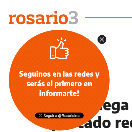
Seguinos en las redes y
serás el primero en
NOTICIAS
informarte!
Los omega 
pescado re