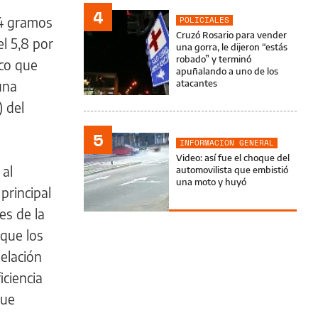
4
 4 gramos
POLICIALES
Cruzó Rosario para vender
l 5,8 por
una gorra, le dijeron “estás
robado” y terminó
ico que
apuñalando a uno de los
una
atacantes
) del
5
INFORMACIÓN GENERAL
Video: así fue el choque del
 al
automovilista que embistió
una moto y huyó
principal
es de la
que los
elación
iciencia
que