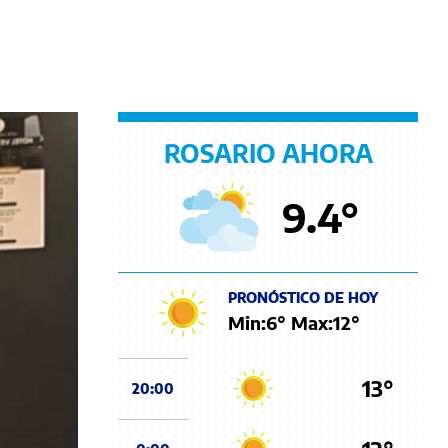
ROSARIO AHORA
9.4
°
PRONÓSTICO DE HOY
Min:
6
° Max:
12
°
13°
20:00