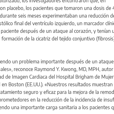
atorizado, los investigadores encontraron que, en
ron placebo, los pacientes que tomaron una dosis de
 durante seis meses experimentaban una reducción de
stólico final del ventrículo izquierdo, un marcador clín
l paciente después de un ataque al corazón, y tenían 
 formación de la cicatriz del tejido conjuntivo (fibrosis
e siendo un problema importante después de un ataque
tuales», reconoce Raymond Y. Kwong, MD, MPH, autor 
dad de Imagen Cardiaca del Hospital Brigham de Mujer
 en Boston (EE.UU.). «Nuestros resultados muestran 
atamiento seguro y eficaz para la mejora de la remod
prometedores en la reducción de la incidencia de insuf
endo una importante carga sanitaria a los pacientes 