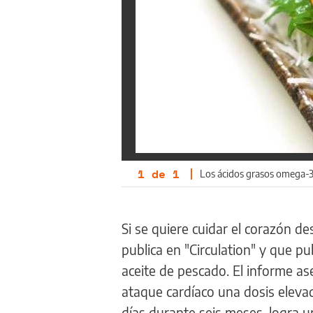
1
de
1
|
Los ácidos grasos omega-3
Si se quiere cuidar el corazón d
publica en "Circulation" y que pu
aceite de pescado. El informe as
ataque cardíaco una dosis eleva
días durante seis meses, logra un