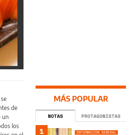
MÁS POPULAR
 se
ntes de
NOTAS
PROTAGONISTAS
o un
odos los
1
INFORMACIÓN GENERAL
ices en el