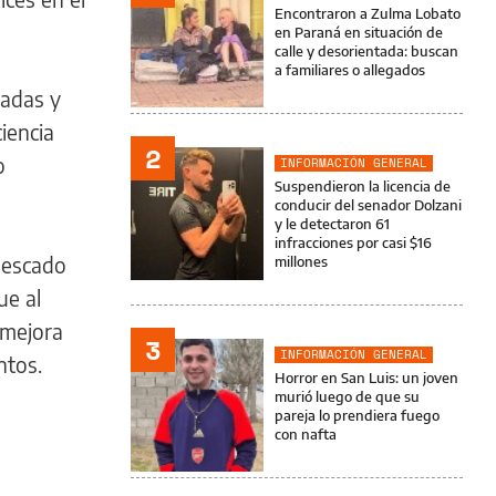
Encontraron a Zulma Lobato
en Paraná en situación de
calle y desorientada: buscan
a familiares o allegados
radas y
iencia
2
o
INFORMACIÓN GENERAL
Suspendieron la licencia de
conducir del senador Dolzani
y le detectaron 61
infracciones por casi $16
pescado
millones
ue al
 mejora
3
INFORMACIÓN GENERAL
ntos.
Horror en San Luis: un joven
murió luego de que su
pareja lo prendiera fuego
con nafta