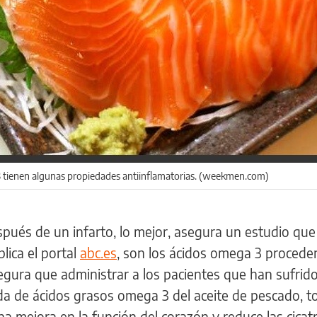
 tienen algunas propiedades antiinflamatorias. (weekmen.com)
espués de un infarto, lo mejor, asegura un estudio que
blica el portal
abc.es
, son los ácidos omega 3 procede
egura que administrar a los pacientes que han sufrid
da de ácidos grasos omega 3 del aceite de pescado, t
a mejora en la función del corazón y reduce las cicatr