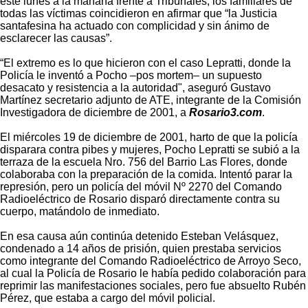
este lunes a la mañana frente a Tribunales, los familiares de
todas las víctimas coincidieron en afirmar que “la Justicia
santafesina ha actuado con complicidad y sin ánimo de
esclarecer las causas”.
“El extremo es lo que hicieron con el caso Lepratti, donde la
Policía le inventó a Pocho –pos mortem– un supuesto
desacato y resistencia a la autoridad", aseguró Gustavo
Martínez secretario adjunto de ATE, integrante de la Comisión
Investigadora de diciembre de 2001, a
Rosario3.com
.
El miércoles 19 de diciembre de 2001, harto de que la policía
disparara contra pibes y mujeres, Pocho Lepratti se subió a la
terraza de la escuela Nro. 756 del Barrio Las Flores, donde
colaboraba con la preparación de la comida. Intentó parar la
represión, pero un policía del móvil Nº 2270 del Comando
Radioeléctrico de Rosario disparó directamente contra su
cuerpo, matándolo de inmediato.
En esa causa aún continúa detenido Esteban Velásquez,
condenado a 14 años de prisión, quien prestaba servicios
como integrante del Comando Radioeléctrico de Arroyo Seco,
al cual la Policía de Rosario le había pedido colaboración para
reprimir las manifestaciones sociales, pero fue absuelto Rubén
Pérez, que estaba a cargo del móvil policial.