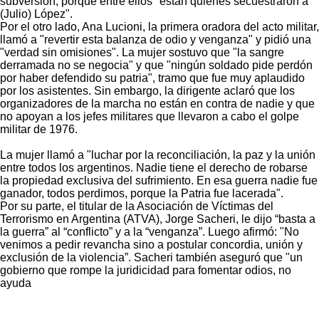
subversión, porque entre ellos "están quienes secuestraron a
(Julio) López".
Por el otro lado, Ana Lucioni, la primera oradora del acto militar,
llamó a "revertir esta balanza de odio y venganza" y pidió una
"verdad sin omisiones". La mujer sostuvo que "la sangre
derramada no se negocia" y que "ningún soldado pide perdón
por haber defendido su patria", tramo que fue muy aplaudido
por los asistentes. Sin embargo, la dirigente aclaró que los
organizadores de la marcha no están en contra de nadie y que
no apoyan a los jefes militares que llevaron a cabo el golpe
militar de 1976.
La mujer llamó a "luchar por la reconciliación, la paz y la unión
entre todos los argentinos. Nadie tiene el derecho de robarse
la propiedad exclusiva del sufrimiento. En esa guerra nadie fue
ganador, todos perdimos, porque la Patria fue lacerada".
Por su parte, el titular de la Asociación de Víctimas del
Terrorismo en Argentina (ATVA), Jorge Sacheri, le dijo “basta a
la guerra” al “conflicto” y a la “venganza”. Luego afirmó: "No
venimos a pedir revancha sino a postular concordia, unión y
exclusión de la violencia”. Sacheri también aseguró que "un
gobierno que rompe la juridicidad para fomentar odios, no
ayuda