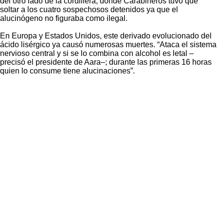
del otro lado de la cordillera, donde Carabineros tuvo que
soltar a los cuatro sospechosos detenidos ya que el
alucinógeno no figuraba como ilegal.
En Europa y Estados Unidos, este derivado evolucionado del
ácido lisérgico ya causó numerosas muertes. “Ataca el sistema
nervioso central y si se lo combina con alcohol es letal –
precisó el presidente de Aara–; durante las primeras 16 horas
quien lo consume tiene alucinaciones”.