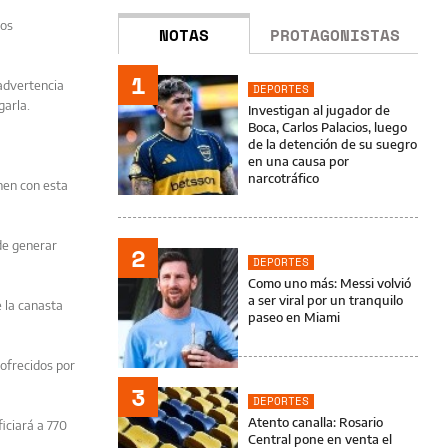
los
NOTAS
PROTAGONISTAS
1
 advertencia
DEPORTES
garla.
Investigan al jugador de
Boca, Carlos Palacios, luego
de la detención de su suegro
en una causa por
narcotráfico
nen con esta
de generar
2
DEPORTES
Como uno más: Messi volvió
a ser viral por un tranquilo
 la canasta
paseo en Miami
 ofrecidos por
3
DEPORTES
Atento canalla: Rosario
iciará a 770
Central pone en venta el