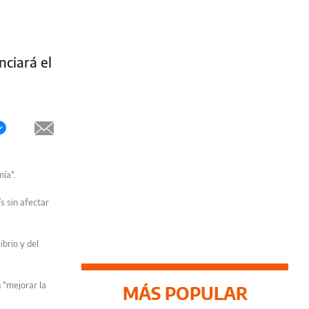
nciará el
ía".
s sin afectar
ibrio y del
 "mejorar la
MÁS POPULAR