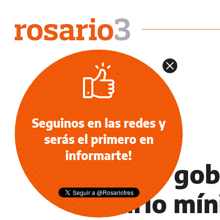
Seguinos en las redes y
serás el primero en
NOTICIAS
informarte!
Para el gob
salario mín