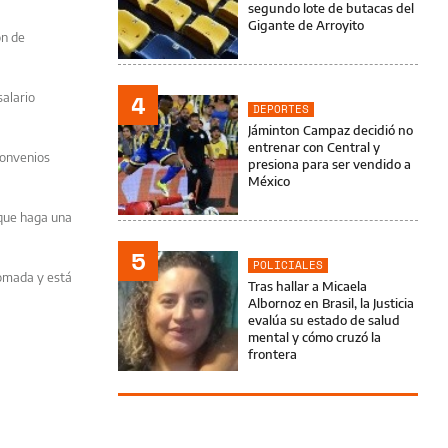
segundo lote de butacas del
Gigante de Arroyito
ón de
4
salario
DEPORTES
Jáminton Campaz decidió no
entrenar con Central y
convenios
presiona para ser vendido a
México
 que haga una
5
POLICIALES
 Tomada y está
Tras hallar a Micaela
Albornoz en Brasil, la Justicia
evalúa su estado de salud
mental y cómo cruzó la
frontera