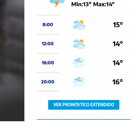
Min:
13
° Max:
14
°
15°
8:00
14°
12:00
14°
16:00
16°
20:00
VER PRONÓSTICO EXTENDIDO