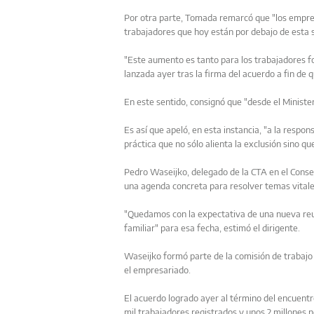
Por otra parte, Tomada remarcó que "los empre
trabajadores que hoy están por debajo de esta 
"Este aumento es tanto para los trabajadores f
lanzada ayer tras la firma del acuerdo a fin de 
En este sentido, consignó que "desde el Minister
Es así que apeló, en esta instancia, "a la resp
práctica que no sólo alienta la exclusión sino q
Pedro Waseijko, delegado de la CTA en el Conse
una agenda concreta para resolver temas vitales
"Quedamos con la expectativa de una nueva reun
familiar" para esa fecha, estimó el dirigente.
Waseijko formó parte de la comisión de trabajo s
el empresariado.
El acuerdo logrado ayer al término del encuentr
mil trabajadores registrados y unos 2 millones n