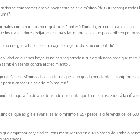
sarios se comprometieron a pagar este salario mínimo (de 800 pesos) a todos 
suma".
ormales como para los no registrados", reiteró Tomada, en concordancia con la
que los trabajadores exijan esa suma y las empresas se responsabilicen por otor
io no nos gusta hablar del trabajo no registrado, sino combatirlo".
onsabilidad de quienes hoy aún no han registrado a sus empleados para que termi
ue también atenta contra el crecimiento".
jo del Salario Mínimo, dijo a su turno que "aún queda pendiente el compromiso 
 para alcanzar un salario mínimo real".
ión de aquí a fin de año, teniendo en cuenta que también ascenderá la cifra de
indical que exigía elevar el salario mínimo a 857 pesos, a diferencia de los 693
o que empresarios y sindicalistas mantuvieron en el Ministerio de Trabajo benef
o regitrados.