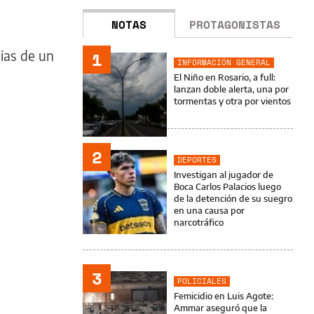
NOTAS
PROTAGONISTAS
pias de un
1
INFORMACIÓN GENERAL
El Niño en Rosario, a full:
lanzan doble alerta, una por
tormentas y otra por vientos
2
DEPORTES
Investigan al jugador de
Boca Carlos Palacios luego
de la detención de su suegro
en una causa por
narcotráfico
3
POLICIALES
Femicidio en Luis Agote:
Ammar aseguró que la