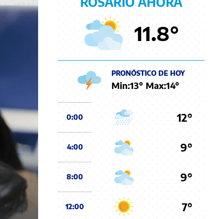
ROSARIO AHORA
11.8
°
PRONÓSTICO DE HOY
Min:
13
° Max:
14
°
12°
0:00
9°
4:00
9°
8:00
7°
12:00