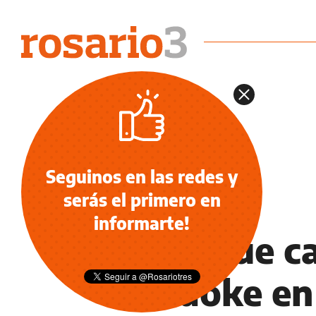
Seguinos en las redes y
serás el primero en
NOTICIAS
informarte!
Para que ca
karaoke en 