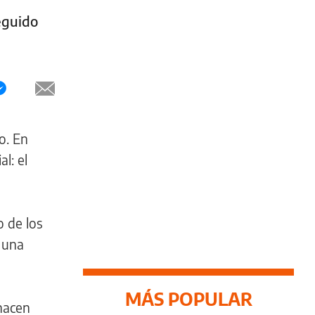
eguido
o. En
l: el
o de los
 una
MÁS POPULAR
 hacen