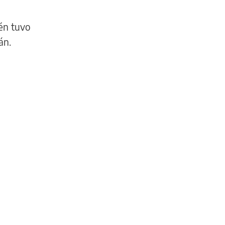
ién tuvo
án.