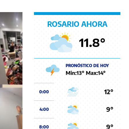
ROSARIO AHORA
11.8
°
PRONÓSTICO DE HOY
Min:
13
° Max:
14
°
12°
0:00
9°
4:00
9°
8:00