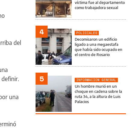
víctima fue al departamento
como trabajadora sexual
no
4
POLICIALES
Decomisaron un edificio
riba del
ligado a una megaestafa
que había sido ocupado en
el centro de Rosario
 una
5
definir.
INFORMACIÓN GENERAL
Un hombre murió en un
choque en cadena sobre la
 por una
ruta 34, a la altura de Luis
Palacios
terminó