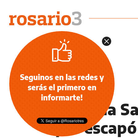
Seguinos en las redes y
serás el primero en
NOTICIAS
informarte!
Profecía S
y le escapó