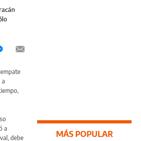
uracán
ólo
l empate
 a
 tiempo,
nso
ó a
MÁS POPULAR
val, debe