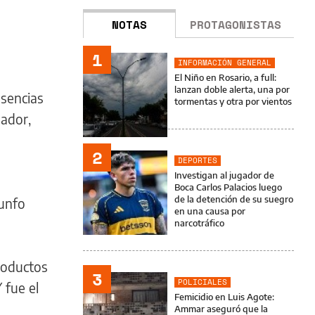
NOTAS
PROTAGONISTAS
1
INFORMACIÓN GENERAL
El Niño en Rosario, a full:
lanzan doble alerta, una por
esencias
tormentas y otra por vientos
gador,
2
DEPORTES
Investigan al jugador de
Boca Carlos Palacios luego
de la detención de su suegro
iunfo
en una causa por
narcotráfico
roductos
3
POLICIALES
 fue el
Femicidio en Luis Agote:
Ammar aseguró que la