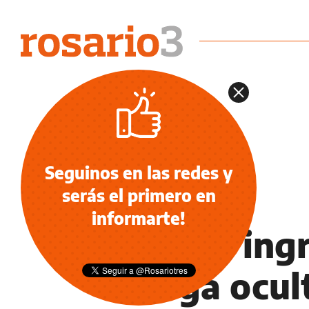
Seguinos en las redes y
serás el primero en
NOTICIAS
informarte!
Quería ingr
droga ocult