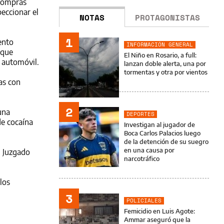
 compras
eccionar el
NOTAS
PROTAGONISTAS
1
ento
INFORMACIÓN GENERAL
 que
El Niño en Rosario, a full:
 automóvil.
lanzan doble alerta, una por
tormentas y otra por vientos
as con
2
una
DEPORTES
de cocaína
Investigan al jugador de
Boca Carlos Palacios luego
de la detención de su suegro
en una causa por
l Juzgado
narcotráfico
los
3
POLICIALES
Femicidio en Luis Agote:
Ammar aseguró que la