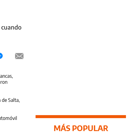
a cuando
lancas,
aron
 de Salta,
utomóvil
MÁS POPULAR