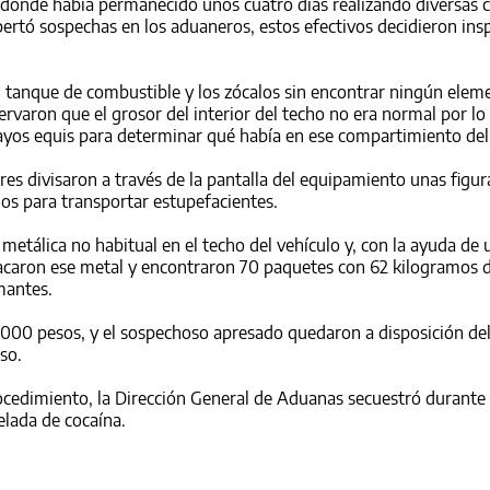
, donde había permanecido unos cuatro días realizando diversas
ertó sospechas en los aduaneros, estos efectivos decidieron insp
l tanque de combustible y los zócalos sin encontrar ningún elem
rvaron que el grosor del interior del techo no era normal por lo
rayos equis para determinar qué había en ese compartimiento del
res divisaron a través de la pantalla del equipamiento unas figur
dos para transportar estupefacientes.
etálica no habitual en el techo del vehículo y, con la ayuda de 
acaron ese metal y encontraron 70 paquetes con 62 kilogramos 
mantes.
.000 pesos, y el sospechoso apresado quedaron a disposición de
so.
cedimiento, la Dirección General de Aduanas secuestró durante 
elada de cocaína.