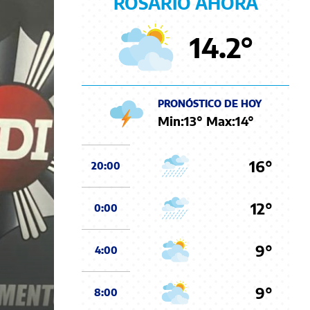
ROSARIO AHORA
14.2
°
PRONÓSTICO DE HOY
Min:
13
° Max:
14
°
16°
20:00
12°
0:00
9°
4:00
9°
8:00