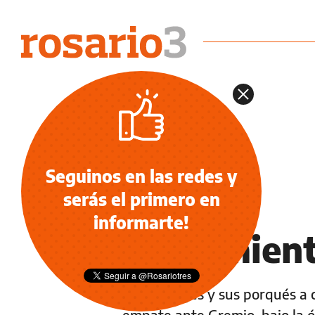
Seguinos en las redes y
serás el primero en
NOTICIAS
informarte!
Seguimient
Los puntajes y sus porqués a 
empate ante Gremio, bajo la óp