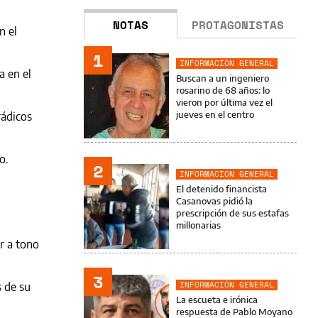
NOTAS
PROTAGONISTAS
n el
1
INFORMACIÓN GENERAL
a en el
Buscan a un ingeniero
rosarino de 68 años: lo
vieron por última vez el
jueves en el centro
rádicos
o.
2
INFORMACIÓN GENERAL
El detenido financista
Casanovas pidió la
prescripción de sus estafas
millonarias
r a tono
3
INFORMACIÓN GENERAL
s de su
La escueta e irónica
respuesta de Pablo Moyano