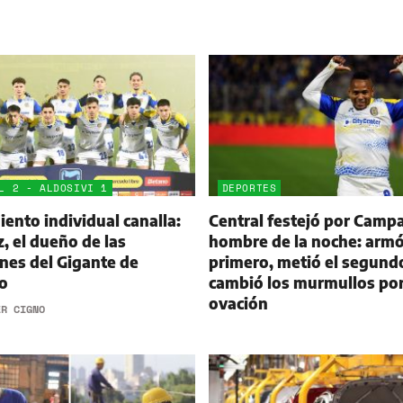
L 2 - ALDOSIVI 1
DEPORTES
ento individual canalla:
Central festejó por Campa
 el dueño de las
hombre de la noche: armó
nes del Gigante de
primero, metió el segund
o
cambió los murmullos po
ovación
ER CIGNO