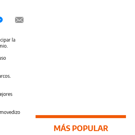
cipar la
mio.
uso
arcos.
ejores
l movedizo
MÁS POPULAR