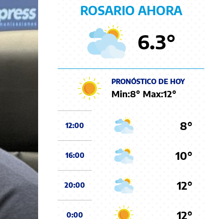
ROSARIO AHORA
6.3
°
PRONÓSTICO DE HOY
Min:
8
° Max:
12
°
8°
12:00
10°
16:00
12°
20:00
12°
0:00