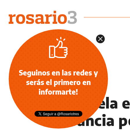
Seguinos en las redes y
serás el primero en
NOTICIAS
informarte!
Tarantela e
a Francia p