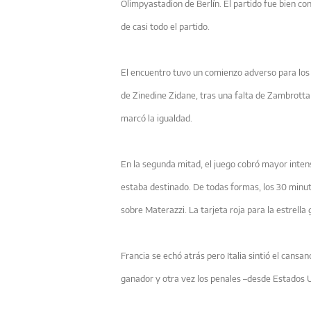
Olimpyastadion de Berlín. El partido fue bien con
de casi todo el partido.
El encuentro tuvo un comienzo adverso para los 
de Zinedine Zidane, tras una falta de Zambrotta
marcó la igualdad.
En la segunda mitad, el juego cobró mayor inten
estaba destinado. De todas formas, los 30 minu
sobre Materazzi. La tarjeta roja para la estrella
Francia se echó atrás pero Italia sintió el cans
ganador y otra vez los penales –desde Estados U