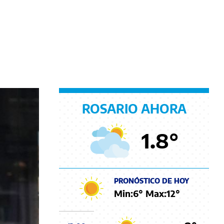
ROSARIO AHORA
1.8
°
PRONÓSTICO DE HOY
Min:
6
° Max:
12
°