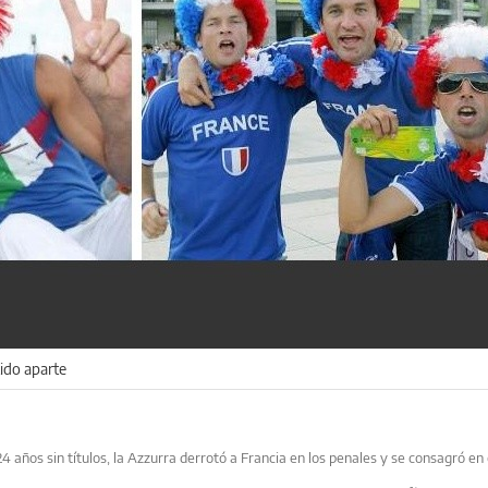
ido aparte
años sin títulos, la Azzurra derrotó a Francia en los penales y se consagró en 