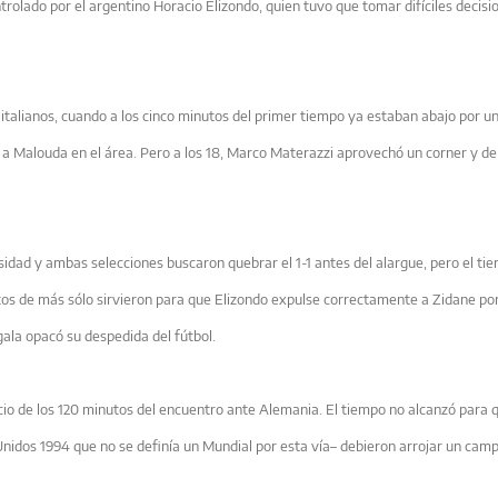
trolado por el argentino Horacio Elizondo, quien tuvo que tomar difíciles decisio
italianos, cuando a los cinco minutos del primer tiempo ya estaban abajo por un
 a Malouda en el área. Pero a los 18, Marco Materazzi aprovechó un corner y d
sidad y ambas selecciones buscaron quebrar el 1-1 antes del alargue, pero el ti
tos de más sólo sirvieron para que Elizondo expulse correctamente a Zidane po
 gala opacó su despedida del fútbol.
ancio de los 120 minutos del encuentro ante Alemania. El tiempo no alcanzó para
nidos 1994 que no se definía un Mundial por esta vía– debieron arrojar un cam