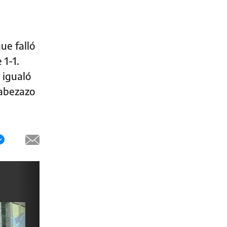
que falló
 1-1.
 igualó
cabezazo