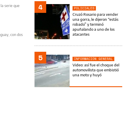
4
 la serie que
POLICIALES
Cruzó Rosario para vender
una gorra, le dijeron “estás
robado” y terminó
apuñalando a uno de los
atacantes
uguay, con dos
5
INFORMACIÓN GENERAL
Video: así fue el choque del
automovilista que embistió
una moto y huyó