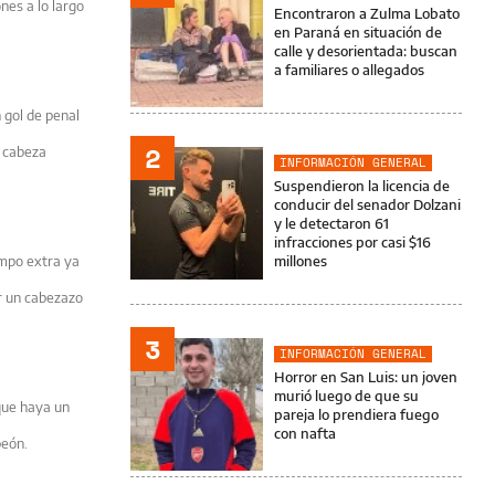
nes a lo largo
Encontraron a Zulma Lobato
en Paraná en situación de
calle y desorientada: buscan
a familiares o allegados
 gol de penal
2
e cabeza
INFORMACIÓN GENERAL
Suspendieron la licencia de
conducir del senador Dolzani
y le detectaron 61
infracciones por casi $16
empo extra ya
millones
r un cabezazo
3
INFORMACIÓN GENERAL
Horror en San Luis: un joven
murió luego de que su
 que haya un
pareja lo prendiera fuego
con nafta
peón.