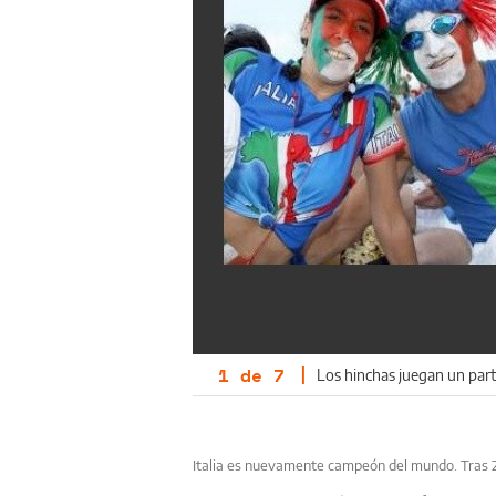
1
de
7
|
Los hinchas juegan un part
Italia es nuevamente campeón del mundo. Tras 24 