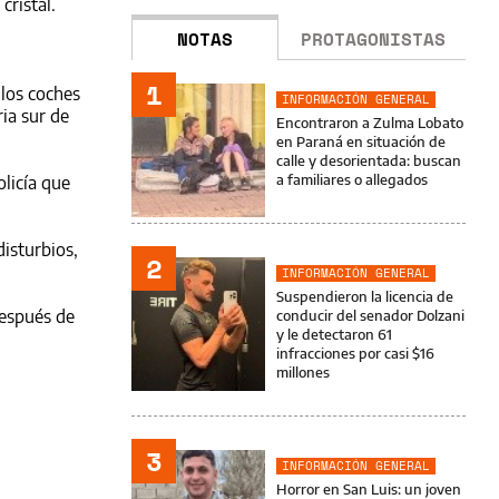
cristal.
NOTAS
PROTAGONISTAS
1
los coches
INFORMACIÓN GENERAL
ria sur de
Encontraron a Zulma Lobato
en Paraná en situación de
calle y desorientada: buscan
a familiares o allegados
licía que
disturbios,
2
INFORMACIÓN GENERAL
Suspendieron la licencia de
después de
conducir del senador Dolzani
y le detectaron 61
infracciones por casi $16
millones
3
INFORMACIÓN GENERAL
Horror en San Luis: un joven