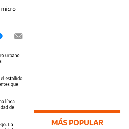
 micro
cro urbano
s
l estallido
entes que
na línea
iudad de
MÁS POPULAR
ego. La