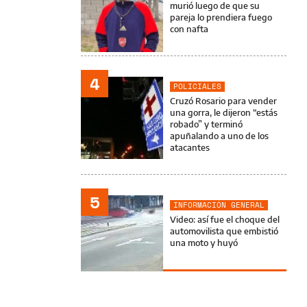
murió luego de que su
pareja lo prendiera fuego
con nafta
4
POLICIALES
Cruzó Rosario para vender
una gorra, le dijeron “estás
robado” y terminó
apuñalando a uno de los
atacantes
5
INFORMACIÓN GENERAL
Video: así fue el choque del
automovilista que embistió
una moto y huyó