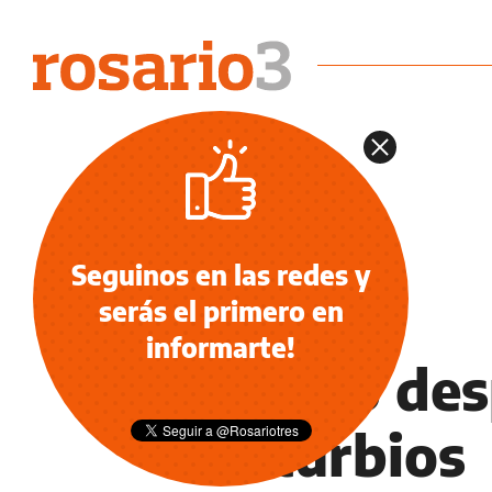
Seguinos en las redes y
serás el primero en
NOTICIAS
informarte!
Un año des
disturbios