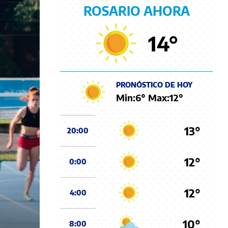
ROSARIO AHORA
14
°
PRONÓSTICO DE HOY
Min:
6
° Max:
12
°
13°
20:00
12°
0:00
12°
4:00
10°
8:00