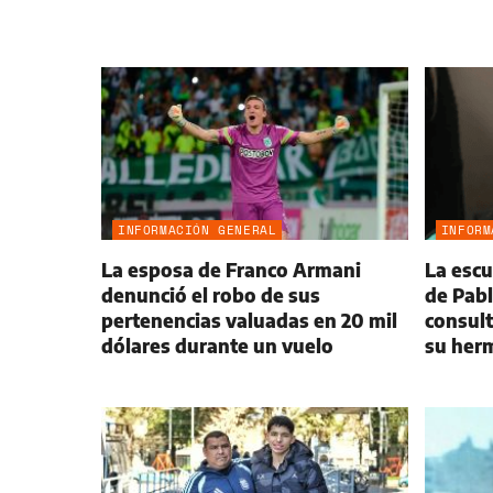
INFORMACIÓN GENERAL
INFORM
La esposa de Franco Armani
La escu
denunció el robo de sus
de Pabl
pertenencias valuadas en 20 mil
consult
dólares durante un vuelo
su her