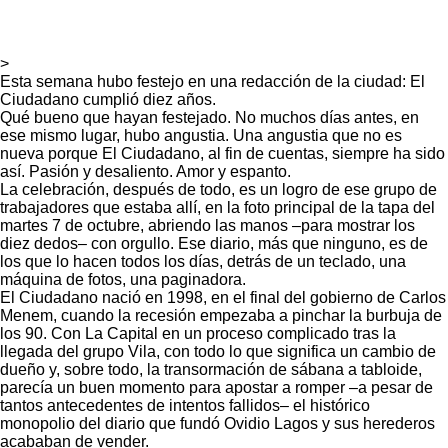
>
Esta semana hubo festejo en una redacción de la ciudad: El
Ciudadano cumplió diez años.
Qué bueno que hayan festejado. No muchos días antes, en
ese mismo lugar, hubo angustia. Una angustia que no es
nueva porque El Ciudadano, al fin de cuentas, siempre ha sido
así. Pasión y desaliento. Amor y espanto.
La celebración, después de todo, es un logro de ese grupo de
trabajadores que estaba allí, en la foto principal de la tapa del
martes 7 de octubre, abriendo las manos –para mostrar los
diez dedos– con orgullo. Ese diario, más que ninguno, es de
los que lo hacen todos los días, detrás de un teclado, una
máquina de fotos, una paginadora.
El Ciudadano nació en 1998, en el final del gobierno de Carlos
Menem, cuando la recesión empezaba a pinchar la burbuja de
los 90. Con La Capital en un proceso complicado tras la
llegada del grupo Vila, con todo lo que significa un cambio de
dueño y, sobre todo, la transormación de sábana a tabloide,
parecía un buen momento para apostar a romper –a pesar de
tantos antecedentes de intentos fallidos– el histórico
monopolio del diario que fundó Ovidio Lagos y sus herederos
acababan de vender.