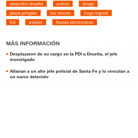
alejandro druetta
policia
droga
plaza pringles
los monos
hugo tognoli
lcd
extasis
fiestas electronicas
MÁS INFORMACIÓN
Desplazaron de su cargo en la PDI a Druetta, el jefe
investigado
Allanan a un alto jefe policial de Santa Fe y lo vinculan a
un narco detenido