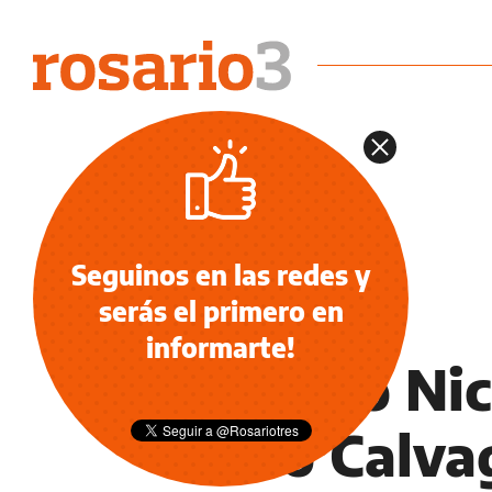
Seguinos en las redes y
serás el primero en
OCIO
informarte!
Se casó Nic
Caro Calvag