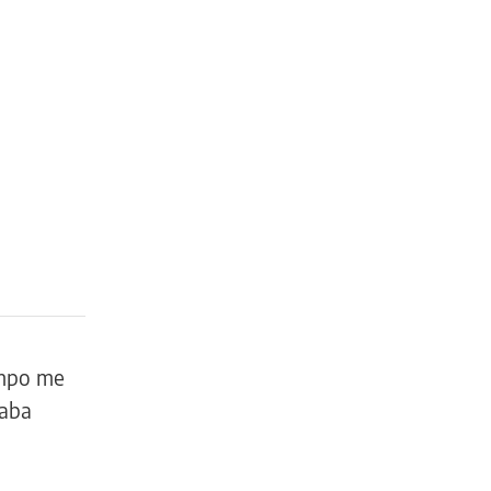
empo me
daba