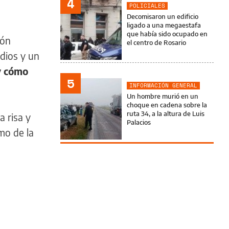
4
POLICIALES
Decomisaron un edificio
ligado a una megaestafa
que había sido ocupado en
ión
el centro de Rosario
edios y un
y cómo
5
INFORMACIÓN GENERAL
Un hombre murió en un
choque en cadena sobre la
ruta 34, a la altura de Luis
a risa y
Palacios
smo de la