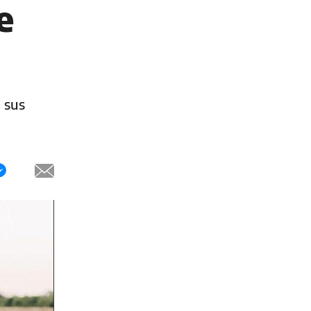
e
 sus