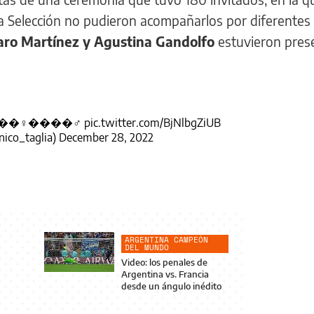
 Selección no pudieron acompañarlos por diferentes
aro Martínez y Agustina Gandolfo
estuvieron pres
! ����♀️����♂️
pic.twitter.com/BjNlbgZiUB
nico_taglia)
December 28, 2022
ARGENTINA CAMPEÓN
DEL MUNDO
Video: los penales de
Argentina vs. Francia
desde un ángulo inédito