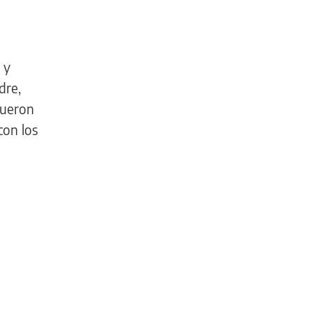
 y
dre,
fueron
con los