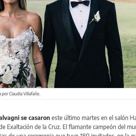
 por Claudia Villafañe.
Calvagni se casaron
este último martes en el salón Ha
de Exaltación de la Cruz. El flamante campeón del mu
tas de una ceremonia que tuvo 180 invitados, en la qu