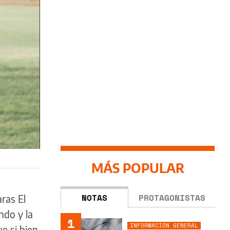
MÁS POPULAR
NOTAS
PROTAGONISTAS
ras El
ndo y la
1
INFORMACIÓN GENERAL
e si bien