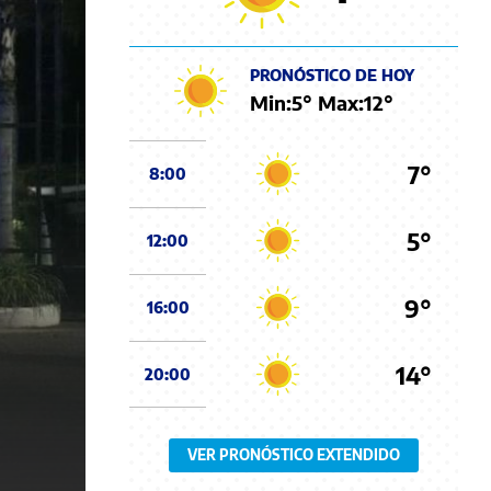
PRONÓSTICO DE HOY
Min:
5
° Max:
12
°
7°
8:00
5°
12:00
9°
16:00
14°
20:00
VER PRONÓSTICO EXTENDIDO