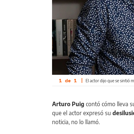
1
de
1
|
El actor dijo que se sintió 
Arturo Puig
contó cómo lleva s
que el actor expresó su
desilus
noticia, no lo llamó.