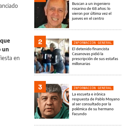
Buscan a un ingeniero
tanciado
rosarino de 68 años: lo
vieron por última vez el
jueves en el centro
2
rque
INFORMACIÓN GENERAL
ó un
El detenido financista
Casanovas pidió la
fiesta en
prescripción de sus estafas
millonarias
3
INFORMACIÓN GENERAL
La escueta e irónica
respuesta de Pablo Moyano
al ser consultado por la
polémica de su hermano
Facundo