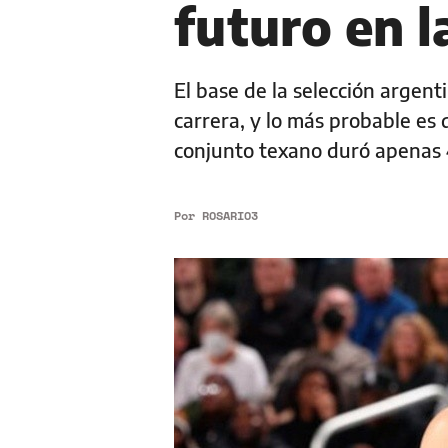
futuro en l
El base de la selección argent
carrera, y lo más probable es 
conjunto texano duró apenas 4
Por
ROSARIO3