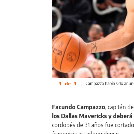
1
de
1
|
Campazzo había sido anunci
Facundo Campazzo
, capitán d
los Dallas Mavericks y deber
cordobés de 31 años fue cortado
franquicia estadounidense.