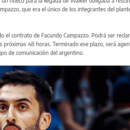
r un hueco para la llegada de Walker obligaba a rescin
ampazzo, que era el único de los integrantes del plant
ado el contrato de Facundo Campazzo. Podrá ser recl
s próximas 48 horas. Terminado ese plazo, será agent
uipo de comunicación del argentino.