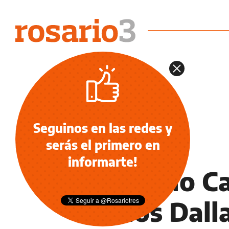
Seguinos en las redes y
serás el primero en
DEPORTES
informarte!
Facundo C
de los Dall