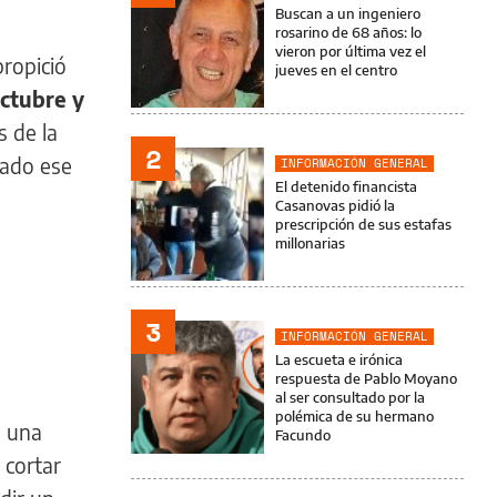
Buscan a un ingeniero
rosarino de 68 años: lo
vieron por última vez el
ropició
jueves en el centro
octubre y
s de la
2
rado ese
INFORMACIÓN GENERAL
El detenido financista
Casanovas pidió la
prescripción de sus estafas
millonarias
3
INFORMACIÓN GENERAL
La escueta e irónica
respuesta de Pablo Moyano
al ser consultado por la
polémica de su hermano
n una
Facundo
 cortar