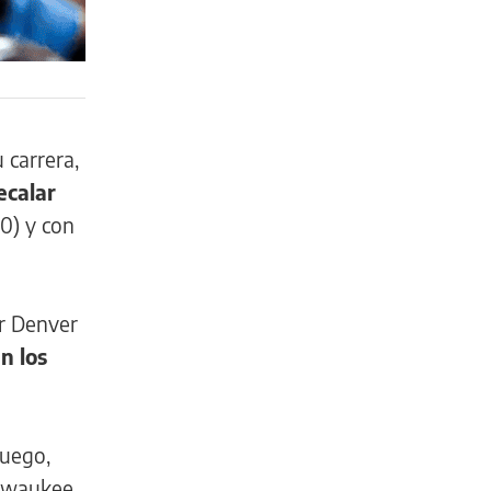
 carrera,
ecalar
20) y con
or Denver
n los
juego,
ilwaukee