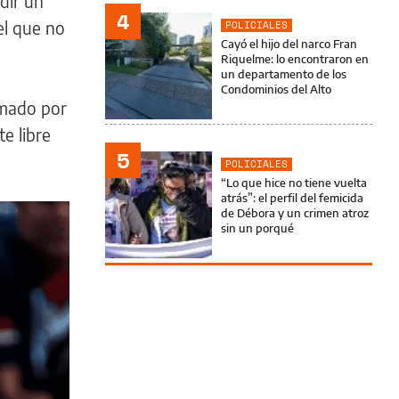
dir un
4
el que no
POLICIALES
Cayó el hijo del narco Fran
Riquelme: lo encontraron en
un departamento de los
Condominios del Alto
amado por
e libre
5
POLICIALES
“Lo que hice no tiene vuelta
atrás”: el perfil del femicida
de Débora y un crimen atroz
sin un porqué