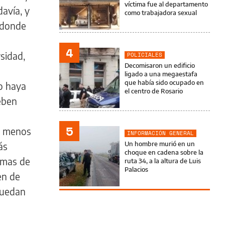
víctima fue al departamento
davía, y
como trabajadora sexual
, donde
4
rsidad,
POLICIALES
Decomisaron un edificio
ligado a una megaestafa
que había sido ocupado en
no haya
el centro de Rosario
deben
5
lo menos
INFORMACIÓN GENERAL
Un hombre murió en un
ás
choque en cadena sobre la
temas de
ruta 34, a la altura de Luis
Palacios
en de
puedan