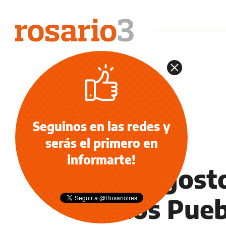
Seguinos en las redes y
serás el primero en
NOTICIAS
informarte!
9 de agosto
de los Pue