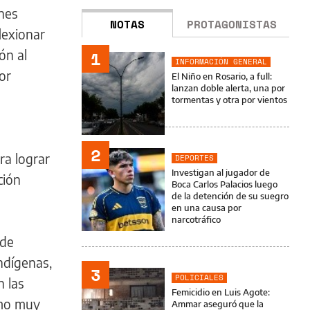
ones
NOTAS
PROTAGONISTAS
lexionar
ón al
1
INFORMACIÓN GENERAL
or
El Niño en Rosario, a full:
lanzan doble alerta, una por
tormentas y otra por vientos
2
ra lograr
DEPORTES
Investigan al jugador de
ción
Boca Carlos Palacios luego
de la detención de su suegro
en una causa por
narcotráfico
 de
indígenas,
3
POLICIALES
n las
Femicidio en Luis Agote:
tmo muy
Ammar aseguró que la