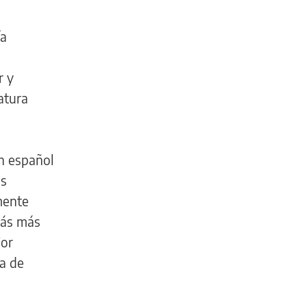
ía
r y
atura
n español
as
mente
zás más
ior
pa de