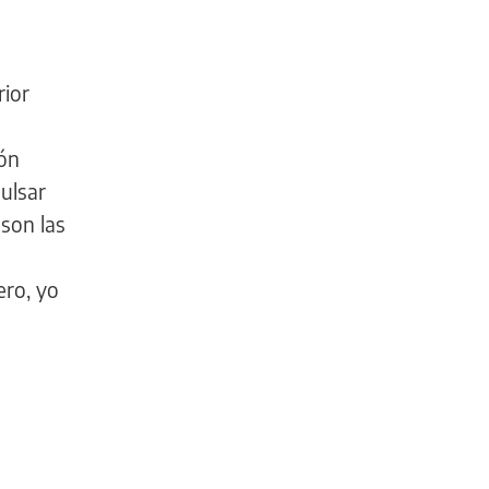
rior
ión
pulsar
 son las
ero, yo