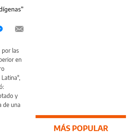
ndígenas”
 por las
perior en
ro
 Latina",
ó:
ptado y
da de una
MÁS POPULAR