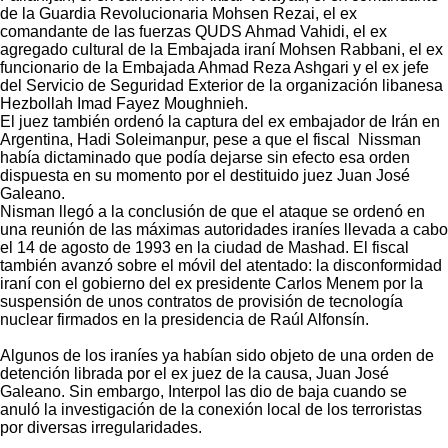
de la Guardia Revolucionaria Mohsen Rezai, el ex
comandante de las fuerzas QUDS Ahmad Vahidi, el ex
agregado cultural de la Embajada iraní Mohsen Rabbani, el ex
funcionario de la Embajada Ahmad Reza Ashgari y el ex jefe
del Servicio de Seguridad Exterior de la organización libanesa
Hezbollah Imad Fayez Moughnieh.
El juez también ordenó la captura del ex embajador de Irán en
Argentina, Hadi Soleimanpur, pese a que el fiscal Nissman
había dictaminado que podía dejarse sin efecto esa orden
dispuesta en su momento por el destituido juez Juan José
Galeano.
Nisman llegó a la conclusión de que el ataque se ordenó en
una reunión de las máximas autoridades iraníes llevada a cabo
el 14 de agosto de 1993 en la ciudad de Mashad. El fiscal
también avanzó sobre el móvil del atentado: la disconformidad
iraní con el gobierno del ex presidente Carlos Menem por la
suspensión de unos contratos de provisión de tecnología
nuclear firmados en la presidencia de Raúl Alfonsín.
Algunos de los iraníes ya habían sido objeto de una orden de
detención librada por el ex juez de la causa, Juan José
Galeano. Sin embargo, Interpol las dio de baja cuando se
anuló la investigación de la conexión local de los terroristas
por diversas irregularidades.