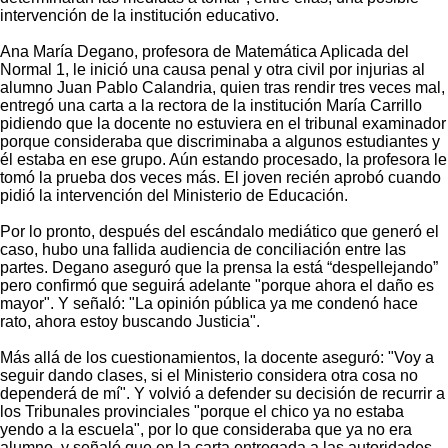
intervención de la institución educativo.
Ana María Degano, profesora de Matemática Aplicada del
Normal 1, le inició una causa penal y otra civil por injurias al
alumno Juan Pablo Calandria, quien tras rendir tres veces mal,
entregó una carta a la rectora de la institución María Carrillo
pidiendo que la docente no estuviera en el tribunal examinador
porque consideraba que discriminaba a algunos estudiantes y
él estaba en ese grupo. Aún estando procesado, la profesora le
tomó la prueba dos veces más. El joven recién aprobó cuando
pidió la intervención del Ministerio de Educación.
Por lo pronto, después del escándalo mediático que generó el
caso, hubo una fallida audiencia de conciliación entre las
partes. Degano aseguró que la prensa la está “despellejando”
pero confirmó que seguirá adelante "porque ahora el daño es
mayor". Y señaló: "La opinión pública ya me condenó hace
rato, ahora estoy buscando Justicia".
Más allá de los cuestionamientos, la docente aseguró: "Voy a
seguir dando clases, si el Ministerio considera otra cosa no
dependerá de mí". Y volvió a defender su decisión de recurrir a
los Tribunales provinciales "porque el chico ya no estaba
yendo a la escuela", por lo que consideraba que ya no era
alumno, y señaló que en la carta entregada a las autoridades