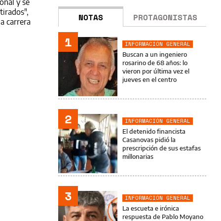
onal y se
tirados",
NOTAS
PROTAGONISTAS
a carrera
1
INFORMACIÓN GENERAL
Buscan a un ingeniero
rosarino de 68 años: lo
vieron por última vez el
jueves en el centro
2
INFORMACIÓN GENERAL
El detenido financista
Casanovas pidió la
prescripción de sus estafas
millonarias
3
INFORMACIÓN GENERAL
La escueta e irónica
respuesta de Pablo Moyano