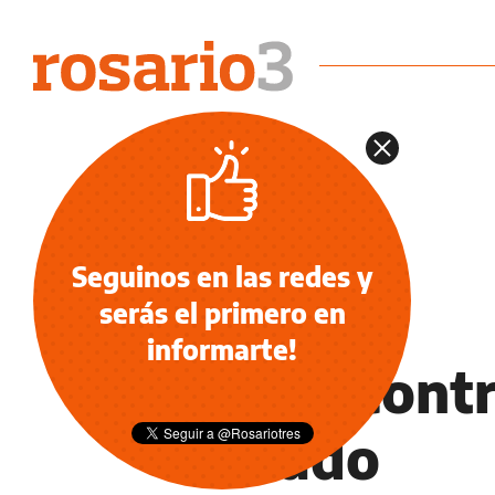
Seguinos en las redes y
serás el primero en
NOTICIAS
informarte!
Balza contr
Estado