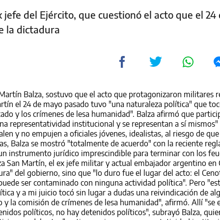
ex jefe del Ejército, que cuestionó el acto que el 2
e la dictadura
l Martín Balza, sostuvo que el acto que protagonizaron militares r
rtín el 24 de mayo pasado tuvo "una naturaleza política" que to
stado y los crímenes de lesa humanidad". Balza afirmó que partic
una representatividad institucional y se representan a sí mismos" 
en y no empujen a oficiales jóvenes, idealistas, al riesgo de que
ivas, Balza se mostró "totalmente de acuerdo" con la reciente re
s un instrumento jurídico imprescindible para terminar con los f
za San Martín, el ex jefe militar y actual embajador argentino e
a" del gobierno, sino que "lo duro fue el lugar del acto: el Ceno
puede ser contaminado con ninguna actividad política". Pero "es
ica y a mi juicio tocó sin lugar a dudas una reivindicación de al
do y la comisión de crímenes de lesa humanidad", afirmó. Allí "se 
enidos políticos, no hay detenidos políticos", subrayó Balza, qui