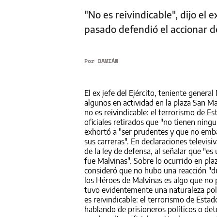
"No es reivindicable", dijo el 
pasado defendió el accionar d
Por
DAMIÁN
El ex jefe del Ejército, teniente genera
algunos en actividad en la plaza San Ma
no es reivindicable: el terrorismo de E
oficiales retirados que "no tienen ning
exhortó a "ser prudentes y que no embal
sus carreras". En declaraciones televis
de la ley de defensa, al señalar que "e
fue Malvinas". Sobre lo ocurrido en pla
consideró que no hubo una reacción "dur
los Héroes de Malvinas es algo que no 
tuvo evidentemente una naturaleza polít
es reivindicable: el terrorismo de Esta
hablando de prisioneros políticos o det