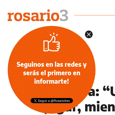
Seguinos en las redes y
serás el primero en
NOTICIAS
informarte!
Da Silva: 
jugar, mien