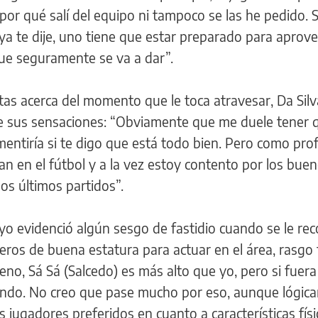
or qué salí del equipo ni tampoco se las he pedido. S
a te dije, uno tiene que estar preparado para aprov
ue seguramente se va a dar”.
ntas acerca del momento que le toca atravesar, Da Silv
 sus sensaciones: “Obviamente que me duele tener q
 mentiría si te digo que está todo bien. Pero como pro
n en el fútbol y a la vez estoy contento por los bue
os últimos partidos”.
ayo evidenció algún sesgo de fastidio cuando se le re
ros de buena estatura para actuar en el área, rasgo f
ueno, Sá Sá (Salcedo) es más alto que yo, pero si fuera
jugando. No creo que pase mucho por eso, aunque lógi
 jugadores preferidos en cuanto a características físi