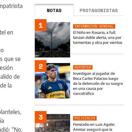
mpatriota
NOTAS
PROTAGONISTAS
1
INFORMACIÓN GENERAL
tel en
El Niño en Rosario, a full:
lanzan doble alerta, una por
tormentas y otra por vientos
no
es que se
2
esión
DEPORTES
Investigan al jugador de
alido de
Boca Carlos Palacios luego
de la detención de su suegro
de la
en una causa por
narcotráfico
lanteles,
3
POLICIALES
ía
Femicidio en Luis Agote:
ndió: “No,
Ammar aseguró que la