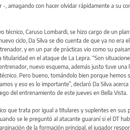
ver -, amagando con hacer olvidar rápidamente a su co
o técnico, Caruso Lombardi, se hizo cargo de un plan
nuevo ciclo, Da Silva se dio cuenta de que ya no era el
trenador, y en un par de prácticas vio como su paisa
a titularidad en el ataque de La Lepra. “Son situacion
 entrenador, nuevo esquema, además justo tuve una l
 técnico. Pero bueno, tomándolo bien porque hemos s
amos y eso es lo importante”, declaró Da Silva acerca 
luego del entrenamiento de este jueves en Bella Vista.
co que trata por igual a titulares y suplentes en sus p
uando se le preguntó al atacante guaraní si el DT hab
rginación de la formación principal, el jugador respo