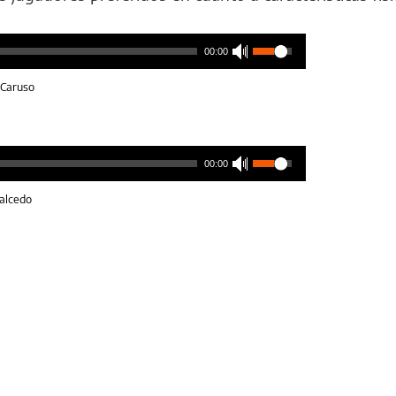
00:00
 Caruso
00:00
alcedo