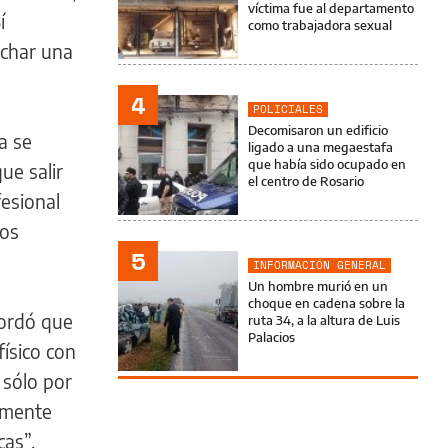
víctima fue al departamento
í
como trabajadora sexual
echar una
4
POLICIALES
Decomisaron un edificio
a se
ligado a una megaestafa
que había sido ocupado en
ue salir
el centro de Rosario
fesional
nos
5
INFORMACIÓN GENERAL
Un hombre murió en un
choque en cadena sobre la
cordó que
ruta 34, a la altura de Luis
Palacios
ísico con
 sólo por
camente
cas”.