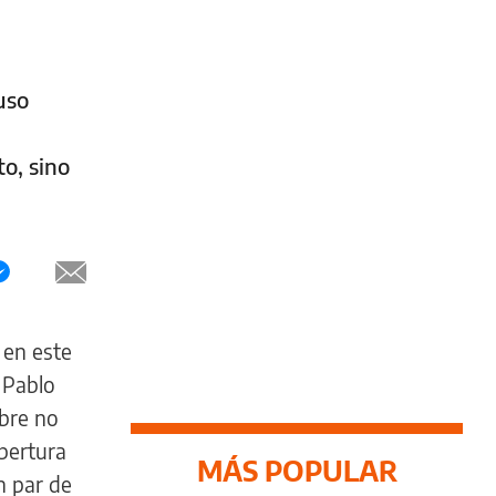
uso
to, sino
 en este
 Pablo
mbre no
Apertura
MÁS POPULAR
n par de