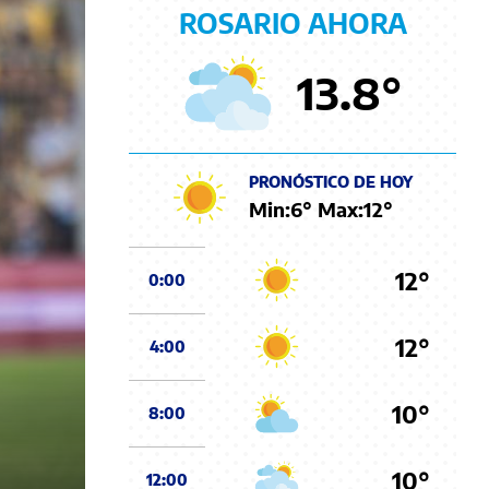
ROSARIO AHORA
13.8
°
PRONÓSTICO DE HOY
Min:
6
° Max:
12
°
12°
0:00
12°
4:00
10°
8:00
10°
12:00