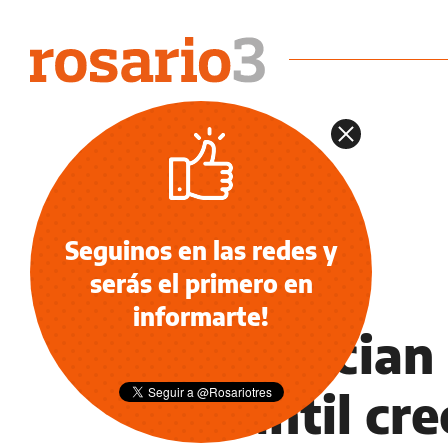
Seguinos en las redes y
serás el primero en
NOTICIAS
informarte!
Denuncian 
infantil cr