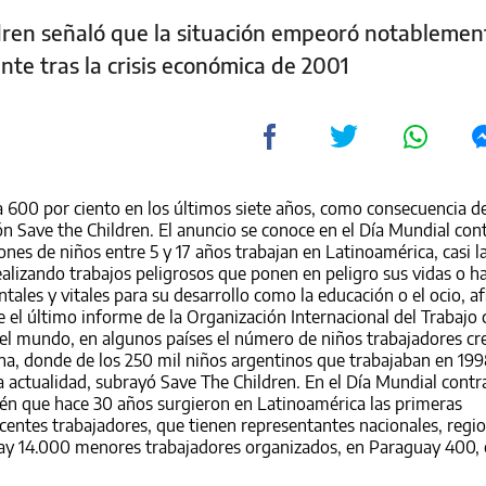
dren señaló que la situación empeoró notablement
nte tras la crisis económica de 2001
na 600 por ciento en los últimos siete años, como consecuencia de 
n Save the Children. El anuncio se conoce en el Día Mundial cont
llones de niños entre 5 y 17 años trabajan en Latinoamérica, casi 
ealizando trabajos peligrosos que ponen en peligro sus vidas o 
les y vitales para su desarrollo como la educación o el ocio, af
el último informe de la Organización Internacional del Trabajo
n el mundo, en algunos países el número de niños trabajadores cr
na, donde de los 250 mil niños argentinos que trabajaban en 199
la actualidad, subrayó Save The Children. En el Día Mundial contr
bién que hace 30 años surgieron en Latinoamérica las primeras
centes trabajadores, que tienen representantes nacionales, regio
 hay 14.000 menores trabajadores organizados, en Paraguay 400,