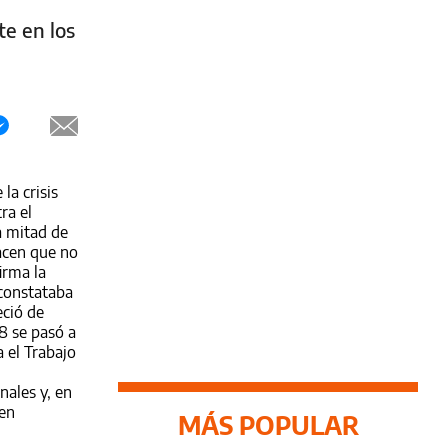
e en los
la crisis
ra el
la mitad de
hacen que no
irma la
 constataba
eció de
8 se pasó a
a el Trabajo
nales y, en
 en
MÁS POPULAR