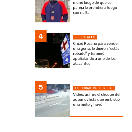
murió luego de que su
pareja lo prendiera fuego
con nafta
4
POLICIALES
Cruzó Rosario para vender
una gorra, le dijeron “estás
robado” y terminó
apuñalando a uno de los
atacantes
5
INFORMACIÓN GENERAL
Video: así fue el choque del
automovilista que embistió
una moto y huyó