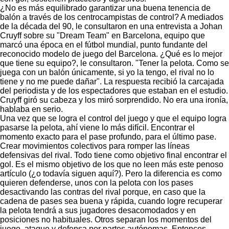
¿No es más equilibrado garantizar una buena tenencia de
balón a través de los centrocampistas de control? A mediados
de la década del 90, le consultaron en una entrevista a Johan
Cruyff sobre su "Dream Team" en Barcelona, equipo que
marcó una época en el fútbol mundial, punto fundante del
reconocido modelo de juego del Barcelona. ¿Qué es lo mejor
que tiene su equipo?, le consultaron. "Tener la pelota. Como se
juega con un balón únicamente, si yo la tengo, el rival no lo
tiene y no me puede dañar". La respuesta recibió la carcajada
del periodista y de los espectadores que estaban en el estudio.
Cruyff giró su cabeza y los miró sorprendido. No era una ironía,
hablaba en serio.
Una vez que se logra el control del juego y que el equipo logra
pasarse la pelota, ahí viene lo más difícil. Encontrar el
momento exacto para el pase profundo, para el último pase.
Crear movimientos colectivos para romper las líneas
defensivas del rival. Todo tiene como objetivo final encontrar el
gol. Es el mismo objetivo de los que no leen más este penoso
artículo (¿o todavía siguen aquí?). Pero la diferencia es como
quieren defenderse, unos con la pelota con los pases
desactivando las contras del rival porque, en caso que la
cadena de pases sea buena y rápida, cuando logre recuperar
la pelota tendrá a sus jugadores desacomodados y en
posiciones no habituales. Otros separan los momentos del
juego, ataque y defensa por partes autónomas. Entonces