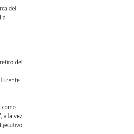
rca del
d a
etiro del
l Frente
io como
 a la vez
 Ejecutivo