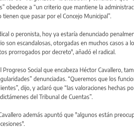
es” obedece a “un criterio que mantiene la administrac
o tienen que pasar por el Concejo Municipal”.
adical o peronista, hoy ya estaría denunciado penalmen
rio son escandalosas, otorgadas en muchos casos a l
os prorrogados por decreto", añadó el radical.
el Progreso Social que encabeza Héctor Cavallero, ta
regularidades” denunciadas. “Queremos que los funcio
entes”, dijo, y aclaró que “las valoraciones hechas po
 dictámenes del Tribunal de Cuentas”.
 Cavallero además apuntó que "algunos están preocu
cesiones".