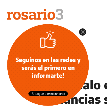
Seguinos en las redes y
serás el primero en
NOTICIAS
informarte!
Escándalo 
denuncias 