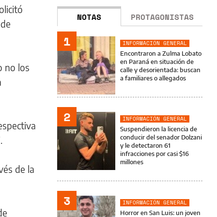
licitó
NOTAS
PROTAGONISTAS
 de
1
INFORMACIÓN GENERAL
Encontraron a Zulma Lobato
en Paraná en situación de
o no los
calle y desorientada: buscan
a familiares o allegados
a
2
INFORMACIÓN GENERAL
espectiva
Suspendieron la licencia de
conducir del senador Dolzani
.
y le detectaron 61
infracciones por casi $16
millones
vés de la
3
INFORMACIÓN GENERAL
de
Horror en San Luis: un joven