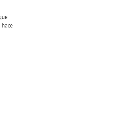
 que
s hace