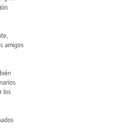
ión
te,
os amigos
mbién
narios
r los
pados