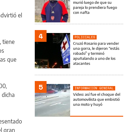
murió luego de que su
pareja lo prendiera fuego
con nafta
dvirtió el
4
POLICIALES
 tiene
Cruzó Rosario para vender
una gorra, le dijeron “estás
os
robado” y terminó
las que
apuñalando a uno de los
atacantes
5
00,
INFORMACIÓN GENERAL
 dicha
Video: así fue el choque del
automovilista que embistió
una moto y huyó
resentado
el gran