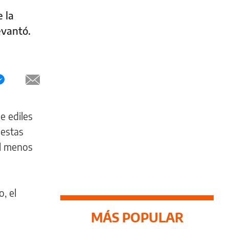
 la
evantó.
e ediles
uestas
al menos
, el
MÁS POPULAR