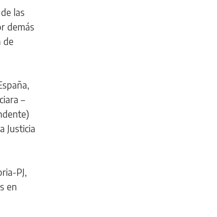
 de las
por demás
a de
España,
ciara –
ndente)
 Justicia
ria-PJ,
os en