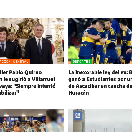
ACIÓN GENERAL
DEPORTES
iller Pablo Quirno
La inexorable ley del ex: 
 le sugirió a Villarruel
ganó a Estudiantes por u
vaya: "Siempre intentó
de Ascacibar en cancha d
bilizar"
Huracán