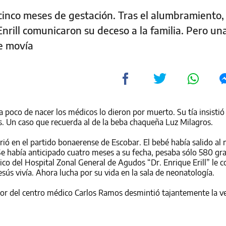
inco meses de gestación. Tras el alumbramiento, 
nrill comunicaron su deceso a la familia. Pero una
se movía
a poco de nacer los médicos lo dieron por muerto. Su tía insistió
s. Un caso que recuerda al de la beba chaqueña
Luz Milagros
.
rió en el partido bonaerense de Escobar. El bebé había salido al
e había anticipado cuatro meses a su fecha, pesaba sólo 580 g
ico del Hospital Zonal General de Agudos “Dr. Enrique Erill” le 
Jesús vivía. Ahora lucha por su vida en la sala de neonatología.
tor del centro médico Carlos Ramos desmintió tajantemente la ve