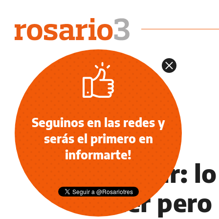
Seguinos en las redes y
serás el primero en
NOTICIAS
informarte!
Escobar: lo
nacer pero