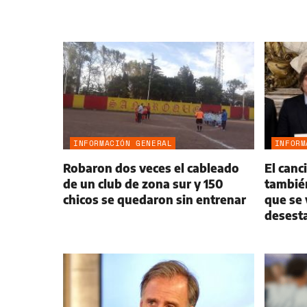
INFORMACIÓN GENERAL
INFORM
Robaron dos veces el cableado
El canc
de un club de zona sur y 150
también
chicos se quedaron sin entrenar
que se 
desesta