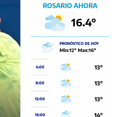
ROSARIO AHORA
16.4
°
PRONÓSTICO DE HOY
Min:
12
° Max:
16
°
13°
4:00
13°
8:00
13°
12:00
14°
16:00