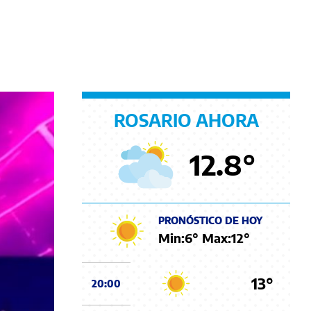
ROSARIO AHORA
12.8
°
PRONÓSTICO DE HOY
Min:
6
° Max:
12
°
13°
20:00