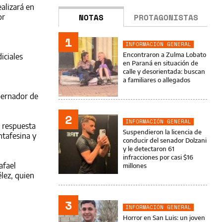
alizará en
NOTAS
PROTAGONISTAS
or
1
INFORMACIÓN GENERAL
Encontraron a Zulma Lobato
iciales
en Paraná en situación de
calle y desorientada: buscan
a familiares o allegados
bernador de
2
INFORMACIÓN GENERAL
 respuesta
Suspendieron la licencia de
ntafesina y
conducir del senador Dolzani
y le detectaron 61
infracciones por casi $16
afael
millones
élez, quien
3
INFORMACIÓN GENERAL
Horror en San Luis: un joven