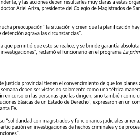
undente, y las acciones deben resultarles muy claras a estas orga
el doctor Ariel Ariza, presidente del Colegio de Magistrados de Sa
mucha preocupación” la situación y creen que la planificación ha
 detención agrava las circunstancias”.
que permitió que esto se realice, y se brinde garantía absoluta
as investigaciones”, reclamó el funcionario en el programa
La prim
 Justicia provincial tienen el convencimiento de que los planes 
e semana deben ser vistos no solamente como una tétrica maner
án en curso en las personas que las dirigen, sino también como u
stituciones básicas de un Estado de Derecho”, expresaron en un c
anta Fe.
su “solidaridad con magistrados y funcionarios judiciales amena
rticipación en investigaciones de hechos criminales y de proce
unciones”.