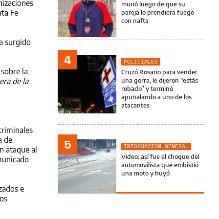
nizaciones
murió luego de que su
nta Fe
pareja lo prendiera fuego
con nafta
ya surgido
4
POLICIALES
 sobre la
Cruzó Rosario para vender
era de la
una gorra, le dijeron “estás
robado” y terminó
apuñalando a uno de los
atacantes
criminales
a de
5
INFORMACIÓN GENERAL
n ataque al
Video: así fue el choque del
omunicado
automovilista que embistió
una moto y huyó
zados e
sos