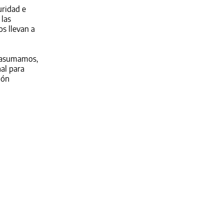
uridad e
 las
os llevan a
a asumamos,
al para
ión