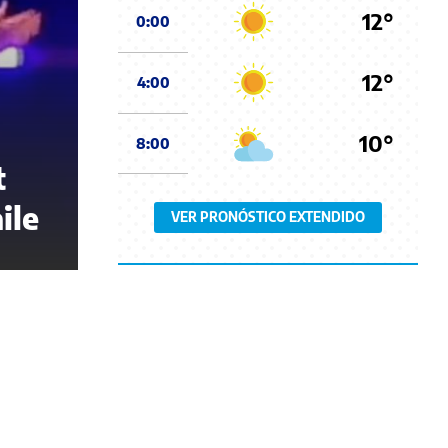
12°
0:00
12°
4:00
10°
8:00
t
ile
VER PRONÓSTICO EXTENDIDO