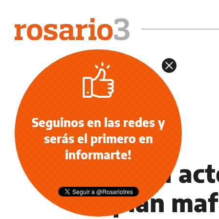
Seguinos en las redes y
serás el primero en
NOTICIAS
informarte!
Inusual act
el plan maf