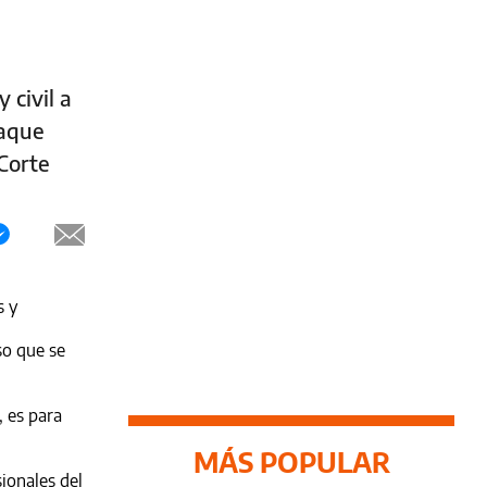
 civil a
taque
Corte
s y
so
que se
, es para
MÁS POPULAR
ionales del