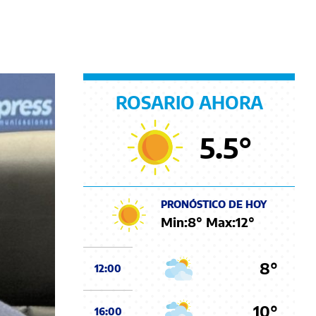
ROSARIO AHORA
5.5
°
PRONÓSTICO DE HOY
Min:
8
° Max:
12
°
8°
12:00
10°
16:00