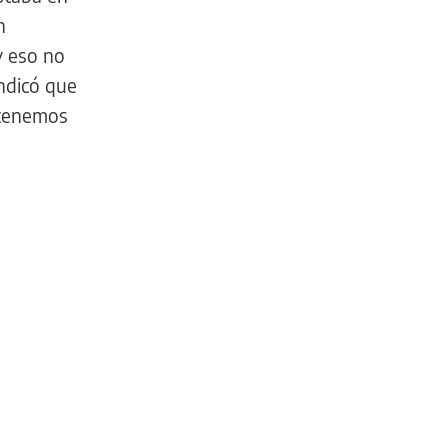
n
y eso no
indicó que
 tenemos