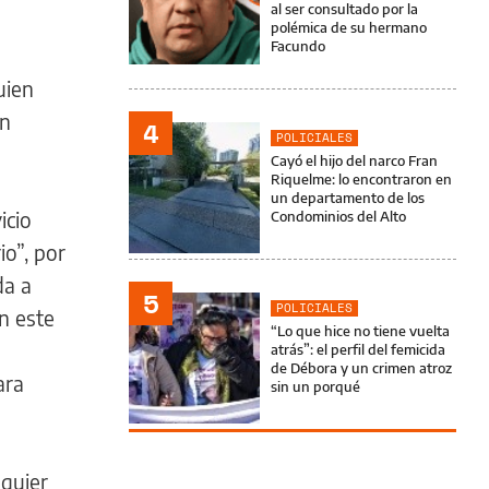
al ser consultado por la
polémica de su hermano
Facundo
uien
ún
4
POLICIALES
Cayó el hijo del narco Fran
Riquelme: lo encontraron en
un departamento de los
icio
Condominios del Alto
io”, por
da a
5
POLICIALES
n este
“Lo que hice no tiene vuelta
atrás”: el perfil del femicida
de Débora y un crimen atroz
ara
sin un porqué
lquier