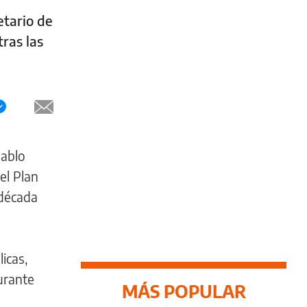
etario de
ras las
Pablo
el Plan
 década
icas,
durante
MÁS POPULAR