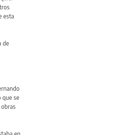
tros
e esta
n de
Fernando
ó que se
s obras
estaba en