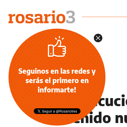
Seguinos en las redes y
serás el primero en
NOTICIAS
informarte!
“La ejecuci
detenido n