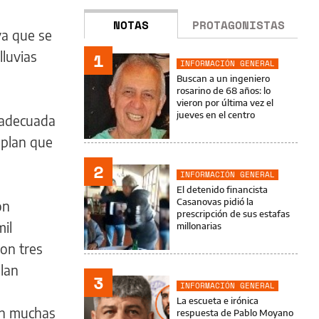
NOTAS
PROTAGONISTAS
ya que se
lluvias
1
INFORMACIÓN GENERAL
Buscan a un ingeniero
rosarino de 68 años: lo
vieron por última vez el
jueves en el centro
 adecuada
 plan que
2
INFORMACIÓN GENERAL
El detenido financista
Casanovas pidió la
on
prescripción de sus estafas
mil
millonarias
con tres
plan
3
INFORMACIÓN GENERAL
La escueta e irónica
ron muchas
respuesta de Pablo Moyano