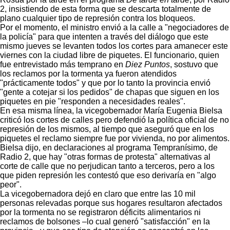
2, insistiendo de esta forma que se descarta totalmente de
plano cualquier tipo de represión contra los bloqueos.
Por el momento, el ministro envió a la calle a "negociadores de
la policía" para que intenten a través del diálogo que este
mismo jueves se levanten todos los cortes para amanecer este
viernes con la ciudad libre de piquetes. El funcionario, quien
fue entrevistado más temprano en
Diez Puntos
, sostuvo que
los reclamos por la tormenta ya fueron atendidos
"prácticamente todos" y que por lo tanto la provincia envió
"gente a cotejar si los pedidos" de chapas que siguen en los
piquetes en pie "responden a necesidades reales".
En esa misma línea, la vicegobernador María Eugenia Bielsa
criticó los cortes de calles pero defendió la política oficial de no
represión de los mismos, al tiempo que aseguró que en los
piquetes el reclamo siempre fue por vivienda, no por alimentos.
Bielsa dijo, en declaraciones al programa Tempranísimo, de
Radio 2, que hay "otras formas de protesta" alternativas al
corte de calle que no perjudican tanto a terceros, pero a los
que piden represión les contestó que eso derivaría en "algo
peor".
La vicegobernadora dejó en claro que entre las 10 mil
personas relevadas porque sus hogares resultaron afectados
por la tormenta no se registraron déficits alimentarios ni
reclamos de bolsones –lo cual generó "satisfacción" en la