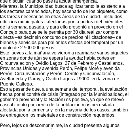
que discutir" cuando pase la actual emergencia.
Mientras, la Municipalidad busca agilizar tanto la asistencia a
los sectores carenciados, hoy escenario de los piquetes, como
las tareas necesarias en otras áreas de la ciudad –incluidos
edificios municipales– afectadas por la pedrea del miércoles
de la semana pasada, y para ello presentó un proyecto en el
Concejo para que se le permita por 30 día realizar compra
directa –es decir sin concurso de precios ni licitaciones– de
bienes y servicios para paliar los efectos del temporal por un
monto de 2.500.000 pesos.
Este jueves a la mañana volvieron a rearmarse varios piquetes
en zonas donde aún se espera la ayuda: había cortes en
Circunvalación y Ovidio Lagos, 27 de Febrero y Castellanos,
Provincias Unidas y avenida Perón, Felipe Moré y avenida
Perón, Circunvalación y Perón, Cerrito y Circunvalación,
Avellaneda y Garay, y Ovidio Lagos al 9000, en la zona de
Puente Gallego.
Eso a pesar de que, a una semana del temporal, la evaluación
hecha por el comité de crisis (integrado por la Municipalidad, el
gobierno provincial y la Nación) es positiva, ya que se relevó
casi al ciento por ciento de la población más necesitada
afectada por la tormenta y, en la mayoría de los casos, también
se entregaron los materiales de construcción requeridos.
Pero, lejos de descomprimirse, la ciudad presenta algunos