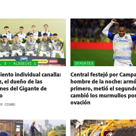
L 2 - ALDOSIVI 1
DEPORTES
ento individual canalla:
Central festejó por Campa
 el dueño de las
hombre de la noche: armó
nes del Gigante de
primero, metió el segund
o
cambió los murmullos po
ovación
ER CIGNO