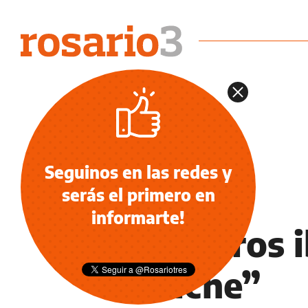
Seguinos en las redes y
serás el primero en
NOTICIAS
informarte!
“Los tiros 
boliche”