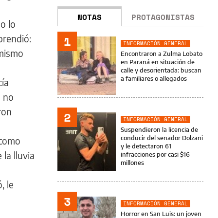
NOTAS
PROTAGONISTAS
o lo
prendió:
1
INFORMACIÓN GENERAL
 mismo
Encontraron a Zulma Lobato
en Paraná en situación de
calle y desorientada: buscan
a familiares o allegados
cía
e no
ron
2
INFORMACIÓN GENERAL
Suspendieron la licencia de
conducir del senador Dolzani
 como
y le detectaron 61
la lluvia
infracciones por casi $16
millones
, le
3
INFORMACIÓN GENERAL
Horror en San Luis: un joven