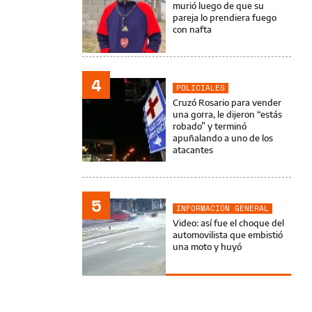
murió luego de que su
pareja lo prendiera fuego
con nafta
4
POLICIALES
Cruzó Rosario para vender
una gorra, le dijeron “estás
robado” y terminó
apuñalando a uno de los
atacantes
5
INFORMACIÓN GENERAL
Video: así fue el choque del
automovilista que embistió
una moto y huyó