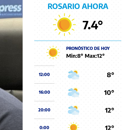
ROSARIO AHORA
7.4
°
PRONÓSTICO DE HOY
Min:
8
° Max:
12
°
8°
12:00
10°
16:00
12°
20:00
12°
0:00