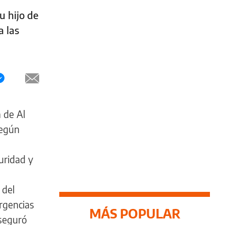
u hijo de
a las
a de Al
Según
uridad y
 del
rgencias
MÁS POPULAR
seguró