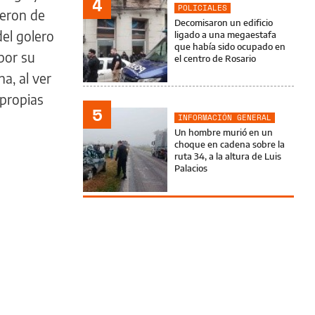
4
POLICIALES
ieron de
Decomisaron un edificio
el golero
ligado a una megaestafa
que había sido ocupado en
por su
el centro de Rosario
a, al ver
 propias
5
INFORMACIÓN GENERAL
Un hombre murió en un
choque en cadena sobre la
ruta 34, a la altura de Luis
Palacios