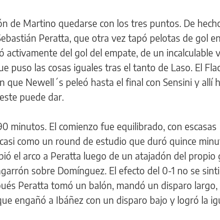
ón de Martino quedarse con los tres puntos. De hech
Sebastián Peratta, que otra vez tapó pelotas de gol e
 activamente del gol del empate, de un incalculable v
que puso las cosas iguales tras el tanto de Laso. El Fla
n que Newell´s peleó hasta el final con Sensini y allí 
este puede dar.
90 minutos. El comienzo fue equilibrado, con escasas
 casi como un round de estudio que duró quince minu
ió el arco a Peratta luego de un atajadón del propio 
garrón sobre Domínguez. El efecto del 0-1 no se sinti
ués Peratta tomó un balón, mandó un disparo largo, U
ue engañó a Ibáñez con un disparo bajo y logró la ig