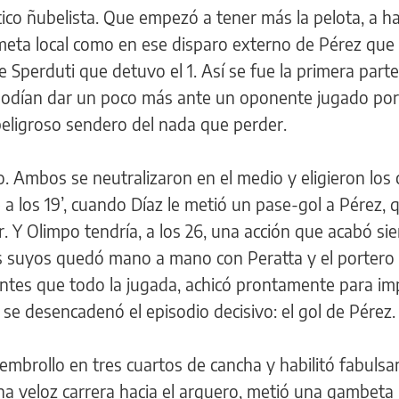
ístico ñubelista. Que empezó a tener más la pelota, a h
dameta local como en ese disparo externo de Pérez que
e Sperduti que detuvo el 1. Así se fue la primera parte
 podían dar un poco más ante un oponente jugado por
eligroso sendero del nada que perder.
. Ambos se neutralizaron en el medio y eligieron los 
 a los 19’, cuando Díaz le metió un pase-gol a Pérez, 
. Y Olimpo tendría, a los 26, una acción que acabó si
s suyos quedó mano a mano con Peratta y el portero
ntes que todo la jugada, achicó prontamente para imp
e desencadenó el episodio decisivo: el gol de Pérez.
 embrollo en tres cuartos de cancha y habilitó fabuls
a veloz carrera hacia el arquero, metió una gambeta 