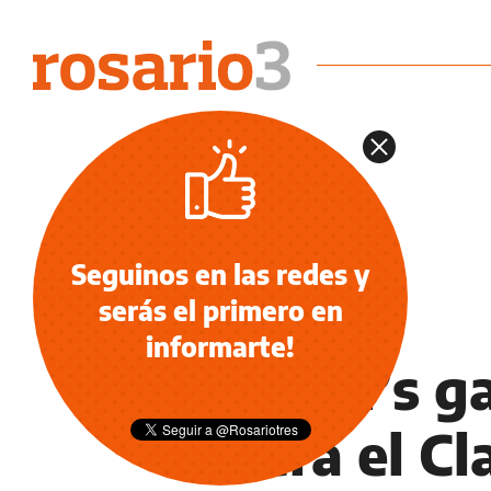
Seguinos en las redes y
serás el primero en
NOTICIAS
informarte!
Newell’s g
lidera el C