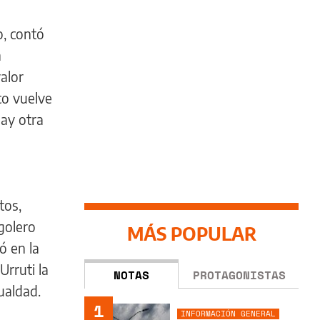
o, contó
n
alor
co vuelve
hay otra
tos,
golero
MÁS POPULAR
ó en la
rruti la
NOTAS
PROTAGONISTAS
ualdad.
1
INFORMACIÓN GENERAL