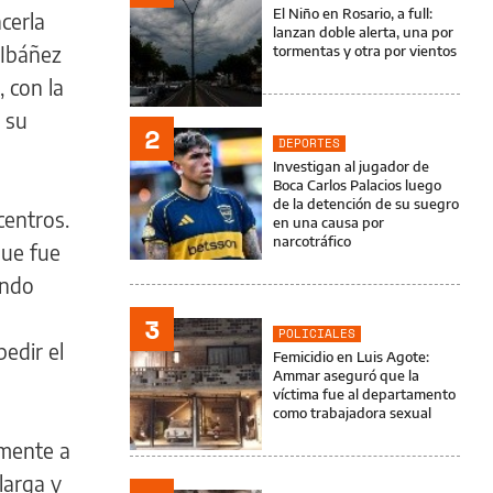
El Niño en Rosario, a full:
acerla
lanzan doble alerta, una por
 Ibáñez
tormentas y otra por vientos
, con la
 su
2
DEPORTES
Investigan al jugador de
Boca Carlos Palacios luego
de la detención de su suegro
centros.
en una causa por
narcotráfico
que fue
endo
3
POLICIALES
edir el
Femicidio en Luis Agote:
Ammar aseguró que la
víctima fue al departamento
como trabajadora sexual
amente a
larga y