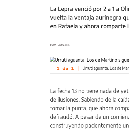
La Lepra venció por 2 a 1 a O
vuelta la ventaja aurinegra q
en Rafaela y ahora comparte l
Por
JAVIER
1
de
1
|
Urruti aguanta. Los de Mart
La fecha 13 no tiene nada de yeta
de ilusiones. Sabiendo de la caí
tomar la punta, que ahora compa
defraudó. A pesar de un comienz
construyendo pacientemente un 