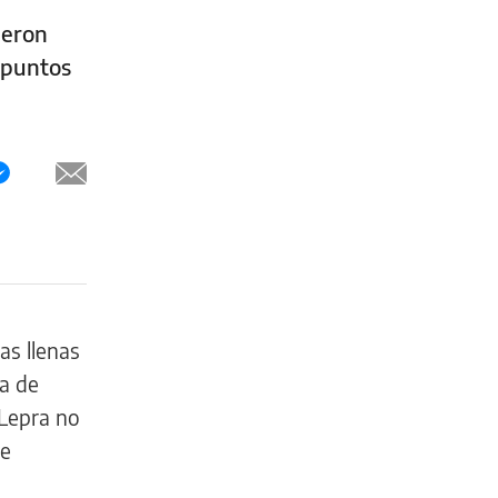
ieron
 puntos
as llenas
ta de
 Lepra no
ue