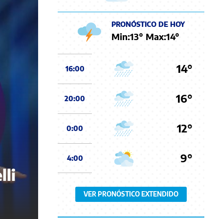
PRONÓSTICO DE HOY
Min:
13
° Max:
14
°
14°
16:00
16°
20:00
12°
0:00
9°
4:00
lli
VER PRONÓSTICO EXTENDIDO