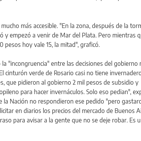
 mucho más accesible. "En la zona, después de la tor
ió y empezó a venir de Mar del Plata. Pero mientras 
0 pesos hoy vale 15, la mitad", graficó.
 la "incongruencia" entre las decisiones del gobierno 
"El cinturón verde de Rosario casi no tiene invernader
, que pidieron al gobierno 2 mil pesos de subsidio y
pileno para hacer invernáculos. Solo eso pedian", expl
e la Nación no respondieron ese pedido "pero gasta
icitar en diarios los precios del mercado de Buenos Ai
raso para avisar a la gente que no se deje robar. Es 