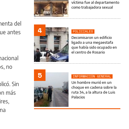
víctima fue al departamento
como trabajadora sexual
menta del
4
que antes
POLICIALES
Decomisaron un edificio
ligado a una megaestafa
que había sido ocupado en
el centro de Rosario
nacional
os, no
5
INFORMACIÓN GENERAL
Un hombre murió en un
icó. Sin
choque en cadena sobre la
ron más
ruta 34, a la altura de Luis
Palacios
res,
una