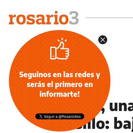
Seguinos en las redes y
serás el primero en
NOTICIAS
informarte!
Por fin, un
bolsillo: b