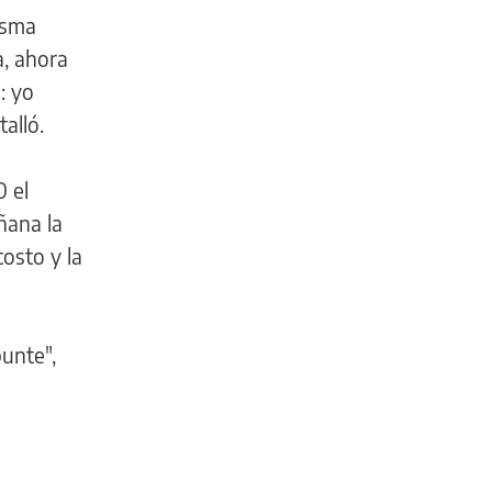
isma
a, ahora
: yo
alló.
0 el
ñana la
osto y la
unte",