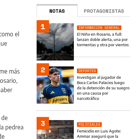
NOTAS
PROTAGONISTAS
1
INFORMACIÓN GENERAL
"como el
El Niño en Rosario, a full:
lanzan doble alerta, una por
que
tormentas y otra por vientos
2
sume más
DEPORTES
Investigan al jugador de
osario,
Boca Carlos Palacios luego
de la detención de su suegro
haber
en una causa por
narcotráfico
 de
3
POLICIALES
la pedrea
Femicidio en Luis Agote:
de
Ammar aseguró que la