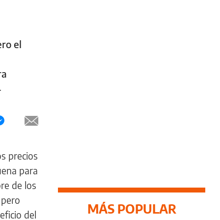
ro el
ra
4
os precios
buena para
re de los
 pero
MÁS POPULAR
ficio del