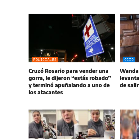
POLICIALES
OCIO
Cruzó Rosario para vender una
Wanda 
gorra, le dijeron “estás robado”
levanta
y terminó apuñalando a uno de
de sali
los atacantes