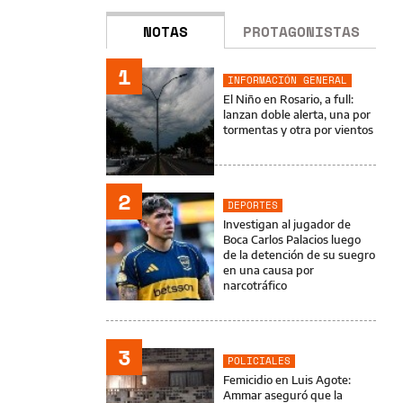
NOTAS
PROTAGONISTAS
1
INFORMACIÓN GENERAL
El Niño en Rosario, a full:
lanzan doble alerta, una por
tormentas y otra por vientos
2
DEPORTES
Investigan al jugador de
Boca Carlos Palacios luego
de la detención de su suegro
en una causa por
narcotráfico
3
POLICIALES
Femicidio en Luis Agote:
Ammar aseguró que la