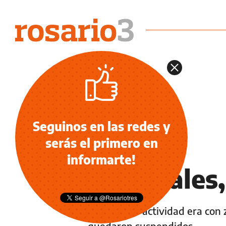
Seguinos en las redes y
serás el primero en
NOTICIAS
informarte!
Tribunales,
Para hoy la actividad era con 
quedaron suspendidos