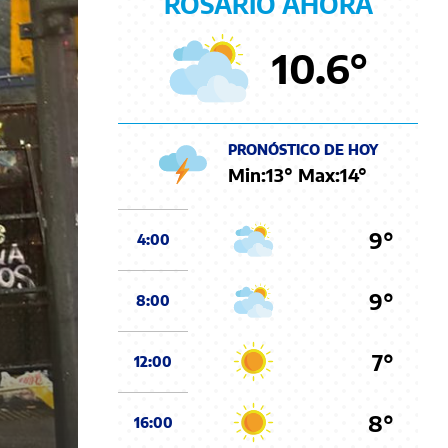
ROSARIO AHORA
10.6
°
PRONÓSTICO DE HOY
Min:
13
° Max:
14
°
9°
4:00
9°
8:00
7°
12:00
8°
16:00